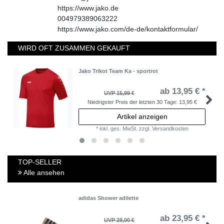
https://www.jako.de
004979389063222
https://www.jako.com/de-de/kontaktformular/
WIRD OFT ZUSAMMEN GEKAUFT
Jako Trikot Team Ka - sportrot
ab 13,95 € *
UVP 15,99 €
Niedrigster Preis der letzten 30 Tage:
13,95 €
Artikel anzeigen
*
inkl. ges. MwSt.
zzgl.
Versandkosten
TOP-SELLER
Alle ansehen
adidas Shower adilette
ab 23,95 € *
UVP 28,00 €