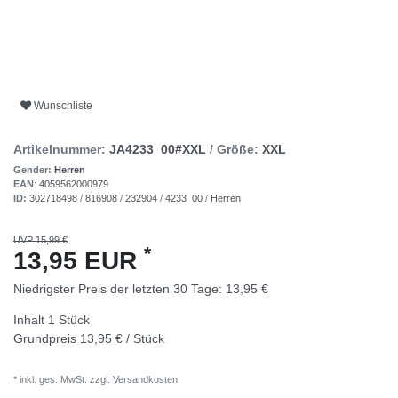
Wunschliste
Artikelnummer:
JA4233_00#XXL
/ Größe:
XXL
Gender:
Herren
EAN
:
4059562000979
ID:
302718498
/
816908
/
232904
/
4233_00
/
Herren
UVP 15,99 €
*
13,95 EUR
Niedrigster Preis der letzten 30 Tage:
13,95 €
Inhalt
1
Stück
Grundpreis
13,95 € / Stück
* inkl. ges. MwSt. zzgl.
Versandkosten