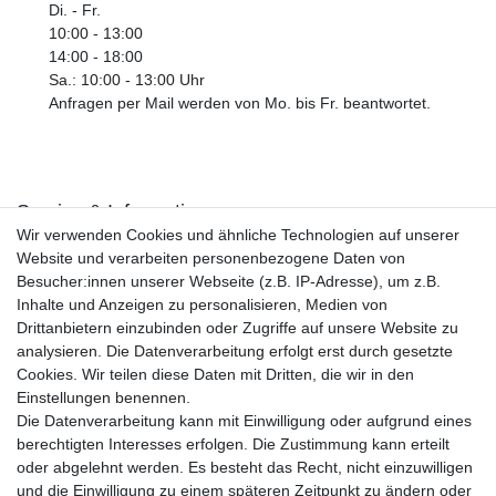
Di. - Fr.
10:00 - 13:00
14:00 - 18:00
Sa.: 10:00 - 13:00 Uhr
Anfragen per Mail werden von Mo. bis Fr. beantwortet.
Service & Informationen
Wir verwenden Cookies und ähnliche Technologien auf unserer
Kontakt
Website und verarbeiten personenbezogene Daten von
Retouren
Besucher:innen unserer Webseite (z.B. IP-Adresse), um z.B.
Widerrufsrecht
Inhalte und Anzeigen zu personalisieren, Medien von
Widerrufs­formular
Drittanbietern einzubinden oder Zugriffe auf unsere Website zu
Impressum
analysieren. Die Datenverarbeitung erfolgt erst durch gesetzte
Daten­schutz­erklärung
Cookies. Wir teilen diese Daten mit Dritten, die wir in den
AGB
Einstellungen benennen.
Größentabelle
Die Datenverarbeitung kann mit Einwilligung oder aufgrund eines
Kataloge
berechtigten Interesses erfolgen. Die Zustimmung kann erteilt
Barrierefreiheitserklärung
oder abgelehnt werden. Es besteht das Recht, nicht einzuwilligen
Sicherheitsinformationen
und die Einwilligung zu einem späteren Zeitpunkt zu ändern oder