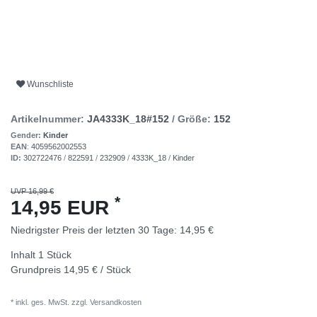
Wunschliste
Artikelnummer:
JA4333K_18#152
/ Größe:
152
Gender:
Kinder
EAN
:
4059562002553
ID:
302722476
/
822591
/
232909
/
4333K_18
/
Kinder
UVP 16,99 €
*
14,95 EUR
Niedrigster Preis der letzten 30 Tage:
14,95 €
Inhalt
1
Stück
Grundpreis
14,95 € / Stück
* inkl. ges. MwSt. zzgl.
Versandkosten