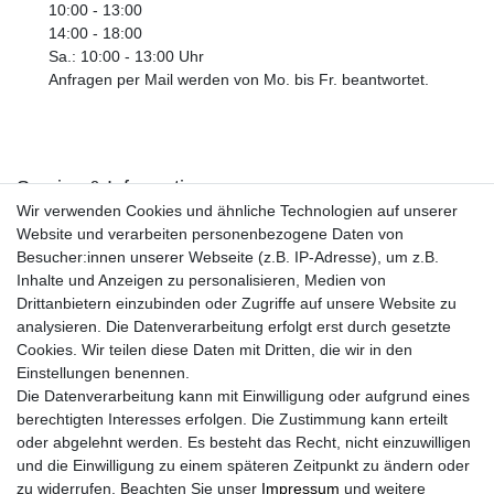
10:00 - 13:00
14:00 - 18:00
Sa.: 10:00 - 13:00 Uhr
Anfragen per Mail werden von Mo. bis Fr. beantwortet.
Service & Informationen
Wir verwenden Cookies und ähnliche Technologien auf unserer
Kontakt
Website und verarbeiten personenbezogene Daten von
Retouren
Besucher:innen unserer Webseite (z.B. IP-Adresse), um z.B.
Widerrufsrecht
Inhalte und Anzeigen zu personalisieren, Medien von
Widerrufs­formular
Drittanbietern einzubinden oder Zugriffe auf unsere Website zu
Impressum
analysieren. Die Datenverarbeitung erfolgt erst durch gesetzte
Daten­schutz­erklärung
Cookies. Wir teilen diese Daten mit Dritten, die wir in den
AGB
Einstellungen benennen.
Größentabelle
Die Datenverarbeitung kann mit Einwilligung oder aufgrund eines
Kataloge
berechtigten Interesses erfolgen. Die Zustimmung kann erteilt
Barrierefreiheitserklärung
oder abgelehnt werden. Es besteht das Recht, nicht einzuwilligen
Sicherheitsinformationen
und die Einwilligung zu einem späteren Zeitpunkt zu ändern oder
zu widerrufen. Beachten Sie unser
Impressum
und weitere