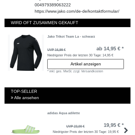
004979389063222
https://www.jako.com/de-de/kontaktformular/
WIRD OFT ZUSAMMEN GEKAUFT
Jako Trikot Team La - schwarz
ab 14,95 € *
UVP 16,99 €
Niedrigster Preis der letzten 30 Tage:
14,95 €
Artikel anzeigen
*
inkl. ges. MwSt.
zzgl.
Versandkosten
TOP-SELLER
Alle ansehen
adidas Aqua adilette
19,95 € *
UVP 23,00 €
Niedrigster Preis der letzten 30 Tage:
19,95 €