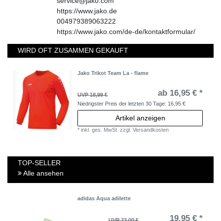
service@jako.com
https://www.jako.de
004979389063222
https://www.jako.com/de-de/kontaktformular/
WIRD OFT ZUSAMMEN GEKAUFT
Jako Trikot Team La - flame
ab 16,95 € *
UVP 18,99 €
Niedrigster Preis der letzten 30 Tage:
16,95 €
Artikel anzeigen
*
inkl. ges. MwSt.
zzgl.
Versandkosten
TOP-SELLER
Alle ansehen
adidas Aqua adilette
19,95 € *
UVP 23,00 €