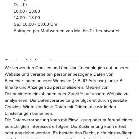
Di. - Fr.
10:00 - 13:00
14:00 - 18:00
Sa.: 10:00 - 13:00 Uhr
Anfragen per Mail werden von Mo. bis Fr. beantwortet.
Service & Informationen
Wir verwenden Cookies und ähnliche Technologien auf unserer
Kontakt
Website und verarbeiten personenbezogene Daten von
Retouren
Besucher:innen unserer Webseite (z.B. IP-Adresse), um z.B.
Widerrufsrecht
Inhalte und Anzeigen zu personalisieren, Medien von
Widerrufs­formular
Drittanbietern einzubinden oder Zugriffe auf unsere Website zu
Impressum
analysieren. Die Datenverarbeitung erfolgt erst durch gesetzte
Daten­schutz­erklärung
Cookies. Wir teilen diese Daten mit Dritten, die wir in den
AGB
Einstellungen benennen.
Größentabelle
Die Datenverarbeitung kann mit Einwilligung oder aufgrund eines
Kataloge
berechtigten Interesses erfolgen. Die Zustimmung kann erteilt
Barrierefreiheitserklärung
oder abgelehnt werden. Es besteht das Recht, nicht einzuwilligen
Sicherheitsinformationen