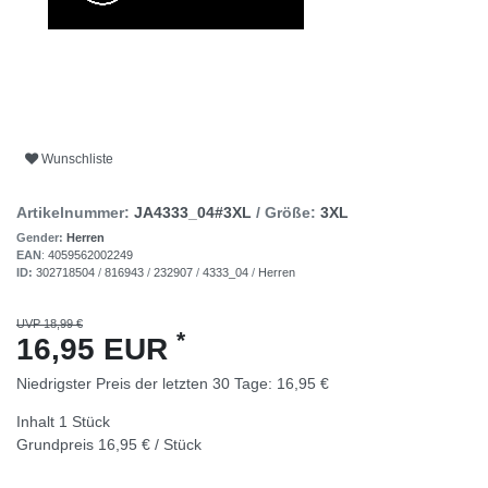
Wunschliste
Artikelnummer:
JA4333_04#3XL
/ Größe:
3XL
Gender:
Herren
EAN
:
4059562002249
ID:
302718504
/
816943
/
232907
/
4333_04
/
Herren
UVP 18,99 €
*
16,95 EUR
Niedrigster Preis der letzten 30 Tage:
16,95 €
Inhalt
1
Stück
Grundpreis
16,95 € / Stück