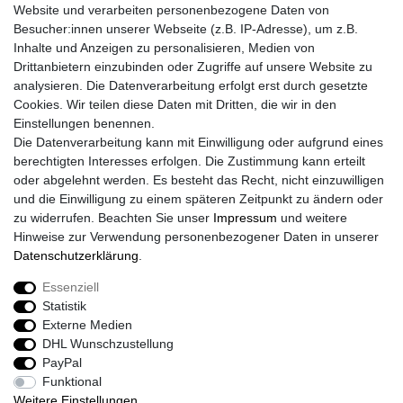
Website und verarbeiten personenbezogene Daten von
Retouren
Besucher:innen unserer Webseite (z.B. IP-Adresse), um z.B.
Widerrufsrecht
Inhalte und Anzeigen zu personalisieren, Medien von
Widerrufs­formular
Drittanbietern einzubinden oder Zugriffe auf unsere Website zu
Impressum
analysieren. Die Datenverarbeitung erfolgt erst durch gesetzte
Daten­schutz­erklärung
Cookies. Wir teilen diese Daten mit Dritten, die wir in den
AGB
Einstellungen benennen.
Größentabelle
Die Datenverarbeitung kann mit Einwilligung oder aufgrund eines
Kataloge
berechtigten Interesses erfolgen. Die Zustimmung kann erteilt
Barrierefreiheitserklärung
oder abgelehnt werden. Es besteht das Recht, nicht einzuwilligen
Sicherheitsinformationen
und die Einwilligung zu einem späteren Zeitpunkt zu ändern oder
zu widerrufen. Beachten Sie unser
Impressum
und weitere
Hinweise zur Verwendung personenbezogener Daten in unserer
Daten­schutz­erklärung
.
Zahlung und Versand
Essenziell
Statistik
Externe Medien
DHL Wunschzustellung
PayPal
Funktional
Weitere Einstellungen