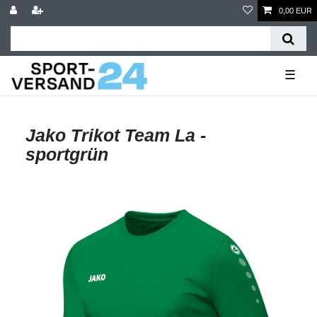
0,00 EUR
☰
Jako Trikot Team La -
sportgrün