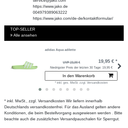
service@jako.com
https://www.jako.de
004979389063222
https://www.jako.com/de-de/kontaktformular/
TOP-SELLER
Alle ansehen
adidas Aqua adilette
19,95 € *
UVP 23,00 €
Niedrigster Preis der letzten 30 Tage:
19,95 €
In den Warenkorb
*
inkl. ges. MwSt.
zzgl.
Versandkosten
* inkl. MwSt., zzgl. Versandkosten Wir liefern innerhalb
Deutschlands versandkostenfrei. Für das Ausland gelten andere
Konditionen, die beim Bestellvorgang ausgewiesen werden . Bitte
beachte auch die zusätzlichen Versandpauschalen für Sperrgut.