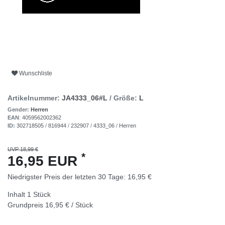
Wunschliste
Artikelnummer:
JA4333_06#L
/ Größe:
L
Gender:
Herren
EAN
:
4059562002362
ID:
302718505
/
816944
/
232907
/
4333_06
/
Herren
UVP 18,99 €
*
16,95 EUR
Niedrigster Preis der letzten 30 Tage:
16,95 €
Inhalt
1
Stück
Grundpreis
16,95 € / Stück