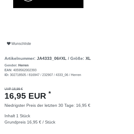
Wunschliste
Artikelnummer:
JA4333_06#XL
/ Größe:
XL
Gender:
Herren
EAN
:
4059562002393
ID:
302718505
/
816947
/
232907
/
4333_06
/
Herren
UVP 18,99 €
*
16,95 EUR
Niedrigster Preis der letzten 30 Tage:
16,95 €
Inhalt
1
Stück
Grundpreis
16,95 € / Stück