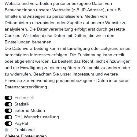
Website und verarbeiten personenbezogene Daten von
Retouren
Besucher:innen unserer Webseite (z.B. IP-Adresse), um z.B.
Widerrufsrecht
Inhalte und Anzeigen zu personalisieren, Medien von
Widerrufs­formular
Drittanbietern einzubinden oder Zugriffe auf unsere Website zu
Impressum
analysieren. Die Datenverarbeitung erfolgt erst durch gesetzte
Daten­schutz­erklärung
Cookies. Wir teilen diese Daten mit Dritten, die wir in den
AGB
Einstellungen benennen.
Größentabelle
Die Datenverarbeitung kann mit Einwilligung oder aufgrund eines
Kataloge
berechtigten Interesses erfolgen. Die Zustimmung kann erteilt
Barrierefreiheitserklärung
oder abgelehnt werden. Es besteht das Recht, nicht einzuwilligen
Sicherheitsinformationen
und die Einwilligung zu einem späteren Zeitpunkt zu ändern oder
zu widerrufen. Beachten Sie unser
Impressum
und weitere
Hinweise zur Verwendung personenbezogener Daten in unserer
Daten­schutz­erklärung
.
Zahlung und Versand
Essenziell
Statistik
Externe Medien
DHL Wunschzustellung
PayPal
Funktional
Weitere Einstellungen