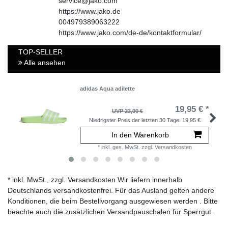
service@jako.com
https://www.jako.de
004979389063222
https://www.jako.com/de-de/kontaktformular/
TOP-SELLER
Alle ansehen
adidas Aqua adilette
19,95 € *
UVP 23,00 €
Niedrigster Preis der letzten 30 Tage:
19,95 €
In den Warenkorb
*
inkl. ges. MwSt.
zzgl.
Versandkosten
* inkl. MwSt., zzgl. Versandkosten Wir liefern innerhalb
Deutschlands versandkostenfrei. Für das Ausland gelten andere
Konditionen, die beim Bestellvorgang ausgewiesen werden . Bitte
beachte auch die zusätzlichen Versandpauschalen für Sperrgut.