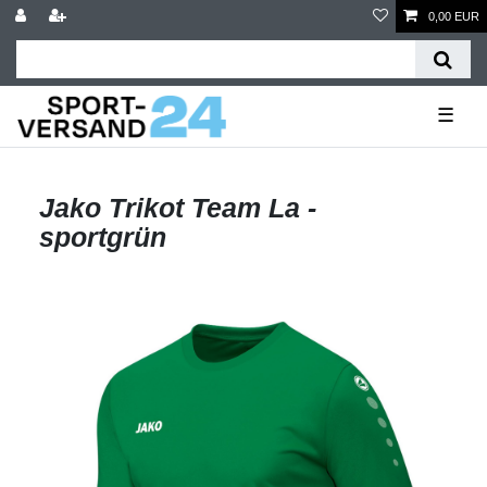
0,00 EUR
☰
Jako Trikot Team La -
sportgrün