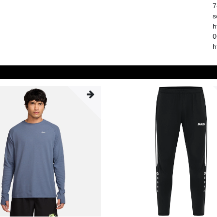
7
s
h
0
h