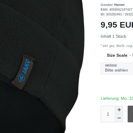
Gender:
Herren
EAN
:
4059562187427
ID:
303282491
/
2632
9,95 E
Inhalt
1
Stück
* inkl. ges. MwSt. zzgl.
Size Scale
:
-
GRÖSSE
Lieferung: Mo. 1