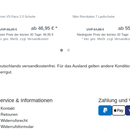
rren VS Pace 2.0 Schuhe
Nike Revolution 7 Laufschuhe
ab 46,95 € *
ab 55
UVP 55,00 €
UVP 64,99 €
ster Preis der letzten 30 Tage:
46,95 €
Niedrigster Preis der letzten 30 Tage:
kl. ges. MwSt.
zzgl.
Versandkosten
*
inkl. ges. MwSt.
zzgl.
Versandko
 Deutschlands versandkostenfrei. Für das Ausland gelten andere Kondit
errgut.
ervice & Informationen
Zahlung und 
Kontakt
Retouren
Widerrufsrecht
Widerrufs­formular