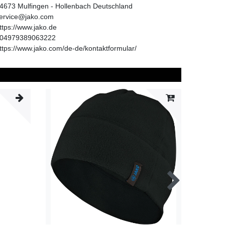
4673
Mulfingen - Hollenbach
Deutschland
ervice@jako.com
ttps://www.jako.de
04979389063222
ttps://www.jako.com/de-de/kontaktformular/