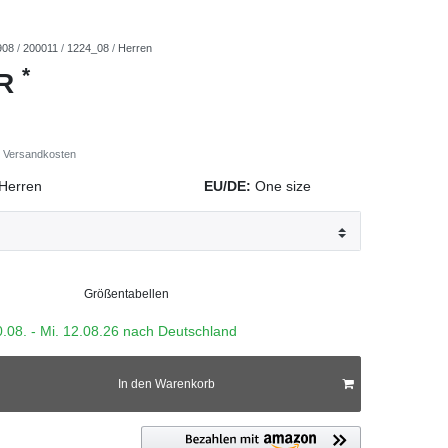
908
/
200011
/
1224_08
/
Herren
*
UR
Versandkosten
Herren
EU/DE:
One size
Größentabellen
0.08. - Mi. 12.08.26 nach Deutschland
In den Warenkorb