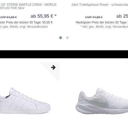
NK DF STRIDE WAFFLE CREW - WORLD
Jako Trainingshose Power - schwarz/we
EFLECTIVE SILV
ab 55,95 € *
ab 25
UVP 64,99 €
UVP 44,99 €
ster Preis der letzten 30 Tage:
55,95 €
Niedrigster Preis der letzten 30 Tage:
kl. ges. MwSt.
zzgl.
Versandkosten
*
inkl. ges. MwSt.
zzgl.
Versandko