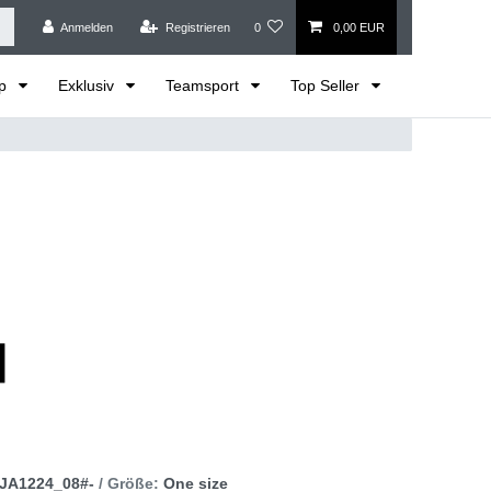
Anmelden
Registrieren
0
0,00 EUR
op
Exklusiv
Teamsport
Top Seller
JA1224_08#-
/ Größe:
One size