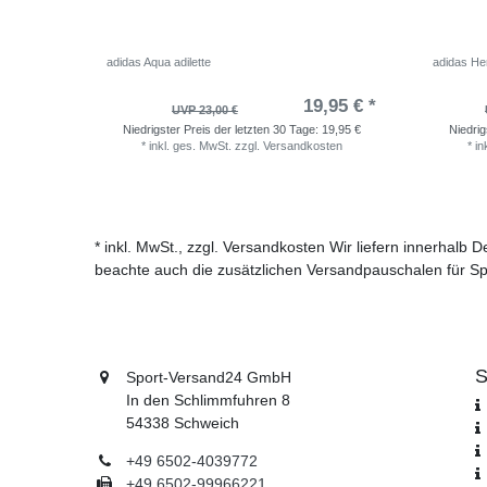
adidas Aqua adilette
adidas He
19,95 € *
UVP 23,00 €
Niedrigster Preis der letzten 30 Tage:
19,95 €
Niedrig
*
inkl. ges. MwSt.
zzgl.
Versandkosten
*
in
* inkl. MwSt., zzgl. Versandkosten Wir liefern innerhalb
beachte auch die zusätzlichen Versandpauschalen für Sp
S
Sport-Versand24 GmbH
In den Schlimmfuhren 8
54338 Schweich
+49 6502-4039772
+49 6502-99966221