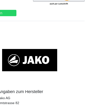
en
ngaben zum Hersteller
ako AG
mtstrasse
82