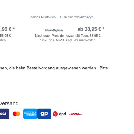
adidas Runfalcon 5 J - dkblue/ftwwht/hireye
adidas Ru
,95 € *
ab 38,95 € *
UVP 45,00 €
55,95 €
Niedrigster Preis der letzten 30 Tage:
38,95 €
Niedri
sten
*
inkl. ges. MwSt.
zzgl.
Versandkosten
*
i
ionen, die beim Bestellvorgang ausgewiesen werden . Bitte
Versand