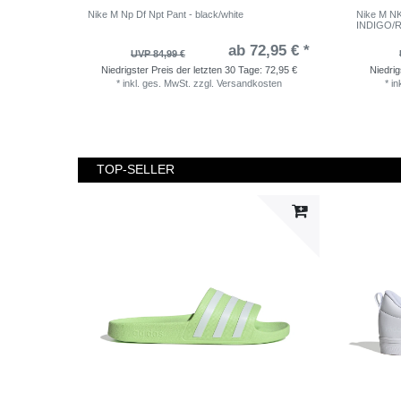
Nike M Np Df Npt Pant - black/white
Nike M 
INDIGO/R
ab 72,95 € *
UVP 84,99 €
Niedrigster Preis der letzten 30 Tage:
72,95 €
Niedrig
*
inkl. ges. MwSt.
zzgl.
Versandkosten
*
in
TOP-SELLER