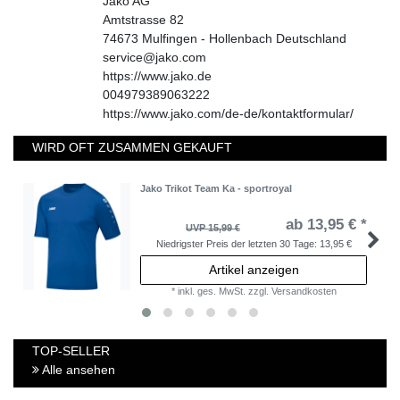
Jako AG
Amtstrasse
82
74673
Mulfingen - Hollenbach
Deutschland
service@jako.com
https://www.jako.de
004979389063222
https://www.jako.com/de-de/kontaktformular/
WIRD OFT ZUSAMMEN GEKAUFT
Jako Trikot Team Ka - sportroyal
ab 13,95 € *
UVP 15,99 €
Niedrigster Preis der letzten 30 Tage:
13,95 €
Artikel anzeigen
*
inkl. ges. MwSt.
zzgl.
Versandkosten
TOP-SELLER
Alle ansehen