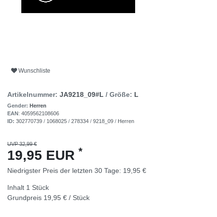
Wunschliste
Artikelnummer:
JA9218_09#L
/ Größe:
L
Gender:
Herren
EAN
:
4059562108606
ID:
302770739
/
1068025
/
278334
/
9218_09
/
Herren
UVP 32,99 €
*
19,95 EUR
Niedrigster Preis der letzten 30 Tage:
19,95 €
Inhalt
1
Stück
Grundpreis
19,95 € / Stück