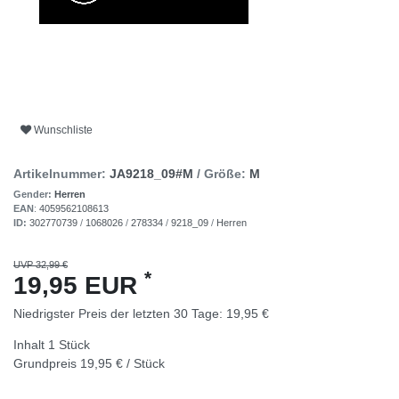
Wunschliste
Artikelnummer:
JA9218_09#M
/ Größe:
M
Gender:
Herren
EAN
:
4059562108613
ID:
302770739
/
1068026
/
278334
/
9218_09
/
Herren
UVP 32,99 €
*
19,95 EUR
Niedrigster Preis der letzten 30 Tage:
19,95 €
Inhalt
1
Stück
Grundpreis
19,95 € / Stück