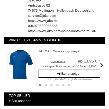
Jako AG
Amtstrasse
82
74673
Mulfingen - Hollenbach
Deutschland
service@jako.com
https://www.jako.de
004979389063222
https://www.jako.com/de-de/kontaktformular/
WIRD OFT ZUSAMMEN GEKAUFT
Jako Trikot Team Ka - sportroyal
ab 13,95 € *
UVP 15,99 €
Niedrigster Preis der letzten 30 Tage:
13,95 €
Artikel anzeigen
*
inkl. ges. MwSt.
zzgl.
Versandkosten
TOP-SELLER
Alle ansehen