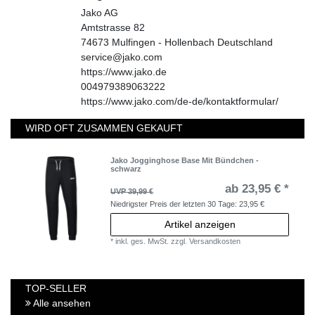
Jako AG
Amtstrasse
82
74673
Mulfingen - Hollenbach
Deutschland
service@jako.com
https://www.jako.de
004979389063222
https://www.jako.com/de-de/kontaktformular/
WIRD OFT ZUSAMMEN GEKAUFT
Jako Jogginghose Base Mit Bündchen -
schwarz
ab 23,95 € *
UVP 39,99 €
Niedrigster Preis der letzten 30 Tage:
23,95 €
Artikel anzeigen
*
inkl. ges. MwSt.
zzgl.
Versandkosten
TOP-SELLER
Alle ansehen