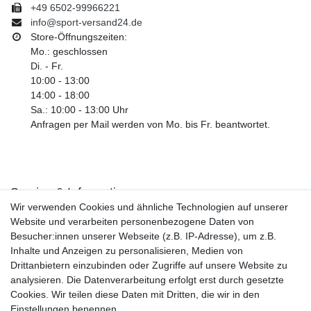
+49 6502-99966221
info@sport-versand24.de
Store-Öffnungszeiten:
Mo.: geschlossen
Di. - Fr.
10:00 - 13:00
14:00 - 18:00
Sa.: 10:00 - 13:00 Uhr
Anfragen per Mail werden von Mo. bis Fr. beantwortet.
Service & Informationen
Wir verwenden Cookies und ähnliche Technologien auf unserer
Kontakt
Website und verarbeiten personenbezogene Daten von
Retouren
Besucher:innen unserer Webseite (z.B. IP-Adresse), um z.B.
Widerrufsrecht
Inhalte und Anzeigen zu personalisieren, Medien von
Widerrufs­formular
Drittanbietern einzubinden oder Zugriffe auf unsere Website zu
Impressum
analysieren. Die Datenverarbeitung erfolgt erst durch gesetzte
Daten­schutz­erklärung
Cookies. Wir teilen diese Daten mit Dritten, die wir in den
AGB
Einstellungen benennen.