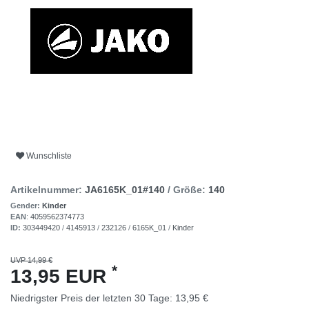
Wunschliste
Artikelnummer:
JA6165K_01#140
/ Größe:
140
Gender:
Kinder
EAN
:
4059562374773
ID:
303449420
/
4145913
/
232126
/
6165K_01
/
Kinder
UVP 14,99 €
*
13,95 EUR
Niedrigster Preis der letzten 30 Tage:
13,95 €