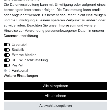
Größentabelle
Die Datenverarbeitung kann mit Einwilligung oder aufgrund eines
Kataloge
berechtigten Interesses erfolgen. Die Zustimmung kann erteilt
Barrierefreiheitserklärung
oder abgelehnt werden. Es besteht das Recht, nicht einzuwilligen
Sicherheitsinformationen
und die Einwilligung zu einem späteren Zeitpunkt zu ändern oder
zu widerrufen. Beachten Sie unser
Impressum
und weitere
Hinweise zur Verwendung personenbezogener Daten in unserer
Daten­schutz­erklärung
.
Zahlung und Versand
Essenziell
Statistik
Externe Medien
DHL Wunschzustellung
PayPal
Funktional
Weitere Einstellungen
Alle akzeptieren
Sport-Versand24 Community
Sport-Versand24 Team Fan-Shop´s & Partner
Alle ablehnen
Auswahl akzeptieren