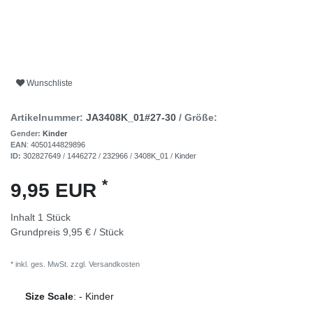
Wunschliste
Artikelnummer:
JA3408K_01#27-30
/ Größe:
Gender:
Kinder
EAN
:
4050144829896
ID:
302827649
/
1446272
/
232966
/
3408K_01
/
Kinder
*
9,95 EUR
Inhalt
1
Stück
Grundpreis
9,95 € / Stück
* inkl. ges. MwSt. zzgl.
Versandkosten
Size Scale
:
-
Kinder