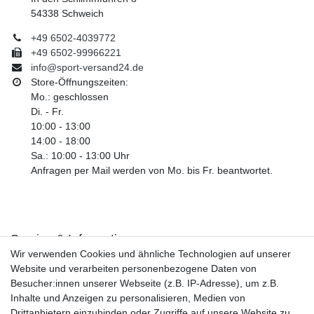
54338 Schweich
+49 6502-4039772
+49 6502-99966221
info@sport-versand24.de
Store-Öffnungszeiten:
Mo.: geschlossen
Di. - Fr.
10:00 - 13:00
14:00 - 18:00
Sa.: 10:00 - 13:00 Uhr
Anfragen per Mail werden von Mo. bis Fr. beantwortet.
Service & Informationen
Wir verwenden Cookies und ähnliche Technologien auf unserer
Kontakt
Website und verarbeiten personenbezogene Daten von
Retouren
Besucher:innen unserer Webseite (z.B. IP-Adresse), um z.B.
Widerrufsrecht
Inhalte und Anzeigen zu personalisieren, Medien von
Widerrufs­formular
Drittanbietern einzubinden oder Zugriffe auf unsere Website zu