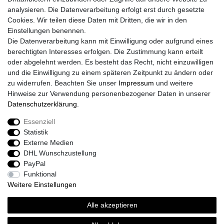
Impressum
analysieren. Die Datenverarbeitung erfolgt erst durch gesetzte
Daten­schutz­erklärung
Cookies. Wir teilen diese Daten mit Dritten, die wir in den
AGB
Einstellungen benennen.
Größentabelle
Die Datenverarbeitung kann mit Einwilligung oder aufgrund eines
Kataloge
berechtigten Interesses erfolgen. Die Zustimmung kann erteilt
Barrierefreiheitserklärung
oder abgelehnt werden. Es besteht das Recht, nicht einzuwilligen
Sicherheitsinformationen
und die Einwilligung zu einem späteren Zeitpunkt zu ändern oder
zu widerrufen. Beachten Sie unser
Impressum
und weitere
Hinweise zur Verwendung personenbezogener Daten in unserer
Daten­schutz­erklärung
.
Zahlung und Versand
Essenziell
Statistik
Externe Medien
DHL Wunschzustellung
PayPal
Funktional
Weitere Einstellungen
Alle akzeptieren
Sport-Versand24 Community
Sport-Versand24 Team Fan-Shop´s & Partner