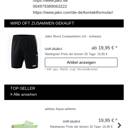
https://www.jako.de
004979389063222
https://www.jako.com/de-de/kontaktformular/
WIRD OFT ZUSAMMEN GEKAUFT
Jako Short Competition 2.0 - schwarz
ab 19,95 € *
UVP 29,99 €
Niedrigster Preis der letzten 30 Tage:
19,95 €
Artikel anzeigen
*
inkl. ges. MwSt.
zzgl.
Versandkosten
TOP-SELLER
Alle ansehen
adidas Aqua adilette
19,95 € *
UVP 23,00 €
Niedrigster Preis der letzten 30 Tage:
19,95 €