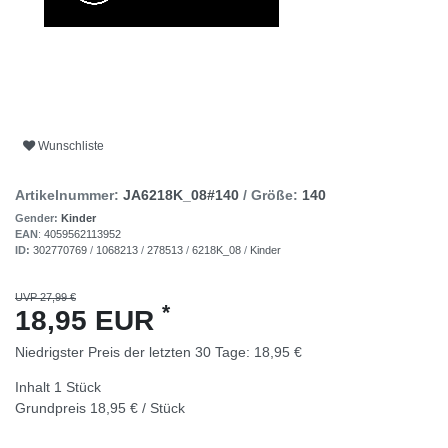
Wunschliste
Artikelnummer:
JA6218K_08#140
/ Größe:
140
Gender:
Kinder
EAN
:
4059562113952
ID:
302770769
/
1068213
/
278513
/
6218K_08
/
Kinder
UVP 27,99 €
*
18,95 EUR
Niedrigster Preis der letzten 30 Tage:
18,95 €
Inhalt
1
Stück
Grundpreis
18,95 € / Stück