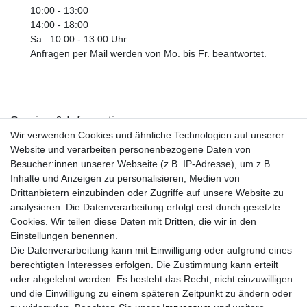
10:00 - 13:00
14:00 - 18:00
Sa.: 10:00 - 13:00 Uhr
Anfragen per Mail werden von Mo. bis Fr. beantwortet.
Service & Informationen
Wir verwenden Cookies und ähnliche Technologien auf unserer
Kontakt
Website und verarbeiten personenbezogene Daten von
Retouren
Besucher:innen unserer Webseite (z.B. IP-Adresse), um z.B.
Widerrufsrecht
Inhalte und Anzeigen zu personalisieren, Medien von
Widerrufs­formular
Drittanbietern einzubinden oder Zugriffe auf unsere Website zu
Impressum
analysieren. Die Datenverarbeitung erfolgt erst durch gesetzte
Daten­schutz­erklärung
Cookies. Wir teilen diese Daten mit Dritten, die wir in den
AGB
Einstellungen benennen.
Größentabelle
Die Datenverarbeitung kann mit Einwilligung oder aufgrund eines
Kataloge
berechtigten Interesses erfolgen. Die Zustimmung kann erteilt
Barrierefreiheitserklärung
oder abgelehnt werden. Es besteht das Recht, nicht einzuwilligen
Sicherheitsinformationen
und die Einwilligung zu einem späteren Zeitpunkt zu ändern oder