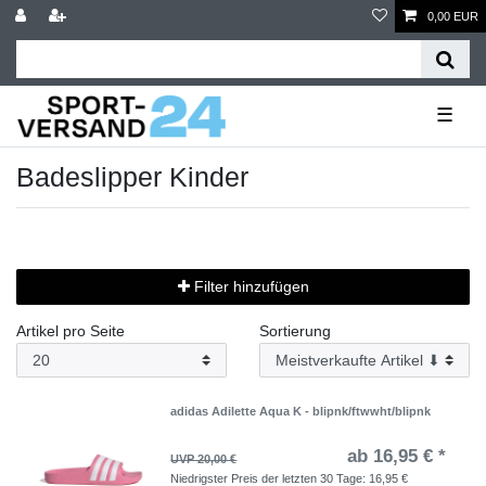
0,00 EUR
☰
Badeslipper Kinder
Filter hinzufügen
Artikel pro Seite
Sortierung
adidas Adilette Aqua K - blipnk/ftwwht/blipnk
ab 16,95 € *
UVP 20,00 €
Niedrigster Preis der letzten 30 Tage:
16,95 €