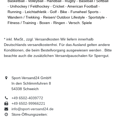
Basketball
-
Volleyball
-
Handball
-
Rugby
-
Baseball / Softball
-
Unihockey / Feldhockey
-
Cricket
-
American Football
-
Running
-
Leichtathletik
-
Golf
-
Bike
-
Funwheel Sports
-
Wandern / Trekking
-
Reisen/ Outdoor Lifestyle
-
Sportstyle
-
Fitness / Training
-
Boxen
-
Ringen
-
Versch. Spiele
* inkl. MwSt., zzgl. Versandkosten Wir liefern innerhalb
Deutschlands versandkostenfrei. Für das Ausland gelten andere
Konditionen, die beim Bestellvorgang ausgewiesen werden . Bitte
beachte auch die zusätzlichen Versandpauschalen für Sperrgut.
Sport-Versand24 GmbH
In den Schlimmfuhren 8
54338 Schweich
+49 6502-4039772
+49 6502-99966221
info@sport-versand24.de
Store-Öffnungszeiten: