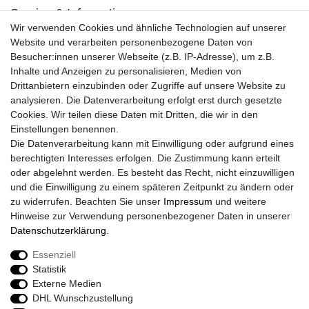
Service & Informationen
Wir verwenden Cookies und ähnliche Technologien auf unserer
Kontakt
Website und verarbeiten personenbezogene Daten von
Retouren
Besucher:innen unserer Webseite (z.B. IP-Adresse), um z.B.
Widerrufsrecht
Inhalte und Anzeigen zu personalisieren, Medien von
Widerrufs­formular
Drittanbietern einzubinden oder Zugriffe auf unsere Website zu
Impressum
analysieren. Die Datenverarbeitung erfolgt erst durch gesetzte
Daten­schutz­erklärung
Cookies. Wir teilen diese Daten mit Dritten, die wir in den
AGB
Einstellungen benennen.
Größentabelle
Die Datenverarbeitung kann mit Einwilligung oder aufgrund eines
Kataloge
berechtigten Interesses erfolgen. Die Zustimmung kann erteilt
Barrierefreiheitserklärung
oder abgelehnt werden. Es besteht das Recht, nicht einzuwilligen
Sicherheitsinformationen
und die Einwilligung zu einem späteren Zeitpunkt zu ändern oder
zu widerrufen. Beachten Sie unser
Impressum
und weitere
Hinweise zur Verwendung personenbezogener Daten in unserer
Daten­schutz­erklärung
.
Zahlung und Versand
Essenziell
Statistik
Externe Medien
DHL Wunschzustellung