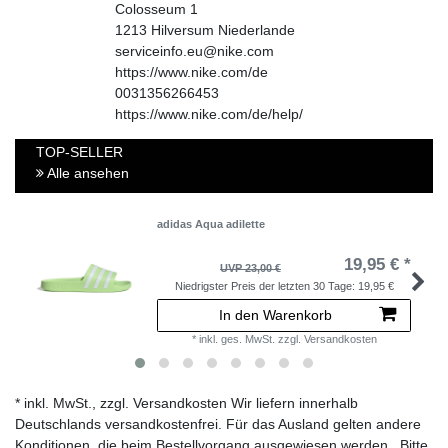
Colosseum
1
1213
Hilversum
Niederlande
serviceinfo.eu@nike.com
https://www.nike.com/de
0031356266453
https://www.nike.com/de/help/
TOP-SELLER
Alle ansehen
adidas Aqua adilette
19,95 € *
UVP 23,00 €
Niedrigster Preis der letzten 30 Tage:
19,95 €
In den Warenkorb
*
inkl. ges. MwSt.
zzgl.
Versandkosten
* inkl. MwSt., zzgl. Versandkosten Wir liefern innerhalb
Deutschlands versandkostenfrei. Für das Ausland gelten andere
Konditionen, die beim Bestellvorgang ausgewiesen werden . Bitte