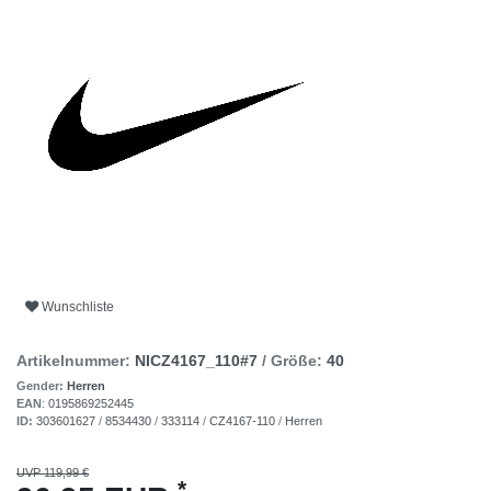
Wunschliste
Artikelnummer:
NICZ4167_110#7
/ Größe:
40
Gender:
Herren
EAN
:
0195869252445
ID:
303601627
/
8534430
/
333114
/
CZ4167-110
/
Herren
UVP 119,99 €
*