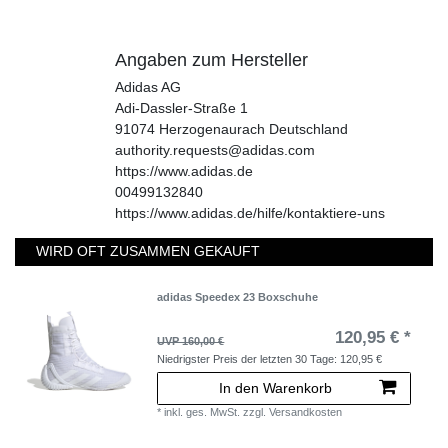
Angaben zum Hersteller
Adidas AG
Adi-Dassler-Straße
1
91074
Herzogenaurach
Deutschland
authority.requests@adidas.com
https://www.adidas.de
00499132840
https://www.adidas.de/hilfe/kontaktiere-uns
WIRD OFT ZUSAMMEN GEKAUFT
adidas Speedex 23 Boxschuhe
120,95 € *
UVP 160,00 €
Niedrigster Preis der letzten 30 Tage:
120,95 €
In den Warenkorb
*
inkl. ges. MwSt.
zzgl.
Versandkosten