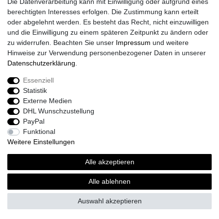
Die Datenverarbeitung kann mit Einwilligung oder aufgrund eines
Kataloge
berechtigten Interesses erfolgen. Die Zustimmung kann erteilt
Barrierefreiheitserklärung
oder abgelehnt werden. Es besteht das Recht, nicht einzuwilligen
Sicherheitsinformationen
und die Einwilligung zu einem späteren Zeitpunkt zu ändern oder
zu widerrufen. Beachten Sie unser
Impressum
und weitere
Hinweise zur Verwendung personenbezogener Daten in unserer
Daten­schutz­erklärung
.
Zahlung und Versand
Essenziell
Statistik
Externe Medien
DHL Wunschzustellung
PayPal
Funktional
Weitere Einstellungen
Alle akzeptieren
Sport-Versand24 Community
Sport-Versand24 Team Fan-Shop´s & Partner
Alle ablehnen
Auswahl akzeptieren