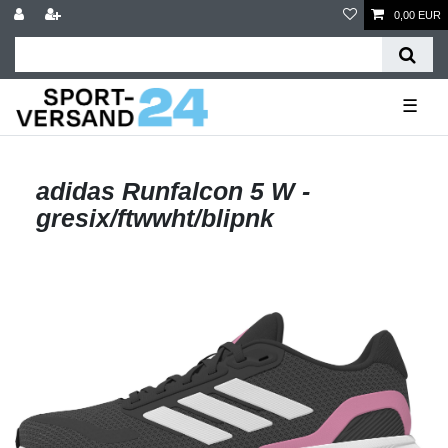
0,00 EUR
☰
adidas Runfalcon 5 W -
gresix/ftwwht/blipnk