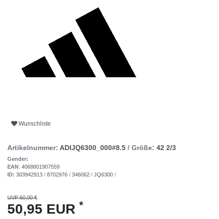
Wunschliste
Artikelnummer:
ADIJQ6300_000#8.5
/ Größe:
42 2/3
Gender:
EAN
:
4068801907559
ID:
303942913
/
8702976
/
346062
/
JQ6300
/
UVP 60,00 €
*
50,95 EUR