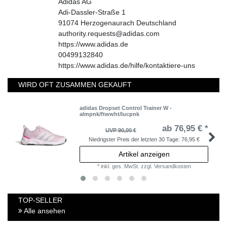
Adidas AG
Adi-Dassler-Straße
1
91074
Herzogenaurach
Deutschland
authority.requests@adidas.com
https://www.adidas.de
00499132840
https://www.adidas.de/hilfe/kontaktiere-uns
WIRD OFT ZUSAMMEN GEKAUFT
adidas Dropset Control Trainer W -
almpnk/ftwwht/lucpnk
ab 76,95 € *
UVP 90,00 €
Niedrigster Preis der letzten 30 Tage:
76,95 €
Artikel anzeigen
*
inkl. ges. MwSt.
zzgl.
Versandkosten
TOP-SELLER
Alle ansehen