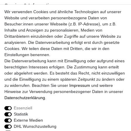
Service & Informationen
Wir verwenden Cookies und ähnliche Technologien auf unserer
Kontakt
Website und verarbeiten personenbezogene Daten von
Retouren
Besucher:innen unserer Webseite (z.B. IP-Adresse), um z.B.
Widerrufsrecht
Inhalte und Anzeigen zu personalisieren, Medien von
Widerrufs­formular
Drittanbietern einzubinden oder Zugriffe auf unsere Website zu
Impressum
analysieren. Die Datenverarbeitung erfolgt erst durch gesetzte
Daten­schutz­erklärung
Cookies. Wir teilen diese Daten mit Dritten, die wir in den
AGB
Einstellungen benennen.
Größentabelle
Die Datenverarbeitung kann mit Einwilligung oder aufgrund eines
Kataloge
berechtigten Interesses erfolgen. Die Zustimmung kann erteilt
Barrierefreiheitserklärung
oder abgelehnt werden. Es besteht das Recht, nicht einzuwilligen
Sicherheitsinformationen
und die Einwilligung zu einem späteren Zeitpunkt zu ändern oder
zu widerrufen. Beachten Sie unser
Impressum
und weitere
Hinweise zur Verwendung personenbezogener Daten in unserer
Daten­schutz­erklärung
.
Zahlung und Versand
Essenziell
Statistik
Externe Medien
DHL Wunschzustellung