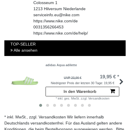
Colosseum
1
1213
Hilversum
Niederlande
serviceinfo.eu@nike.com
https://www.nike.com/de
0031356266453
https://www.nike.com/de/help/
TOP-SELLER
Alle ansehen
adidas Aqua adilette
19,95 € *
UVP 23,00 €
Niedrigster Preis der letzten 30 Tage:
19,95 €
In den Warenkorb
*
inkl. ges. MwSt.
zzgl.
Versandkosten
* inkl. MwSt., zzgl. Versandkosten Wir liefern innerhalb
Deutschlands versandkostenfrei. Für das Ausland gelten andere
Konditionen, die beim Bestellvorgang ausgewiesen werden . Bitte