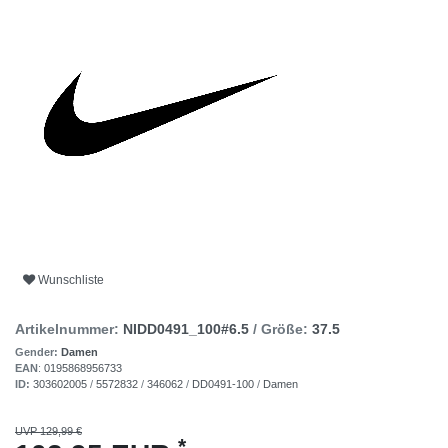
Wunschliste
Artikelnummer:
NIDD0491_100#6.5
/ Größe:
37.5
Gender:
Damen
EAN
:
0195868956733
ID:
303602005
/
5572832
/
346062
/
DD0491-100
/
Damen
UVP 129,99 €
*