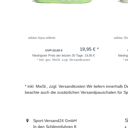
adidas Aqua adilette
adidas Sho
19,95 € *
UVP 23,00 €
Niedrigster Preis der letzten 30 Tage:
19,95 €
Niedrig
*
inkl. ges. MwSt.
zzgl.
Versandkosten
*
in
* inkl. MwSt., zzgl. Versandkosten Wir liefern innerhalb
beachte auch die zusätzlichen Versandpauschalen für Sp
S
Sport-Versand24 GmbH
In den Schlimmfuhren 8