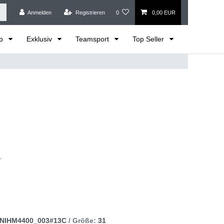
Anmelden
Registrieren
0
0,00 EUR
op
Exklusiv
Teamsport
Top Seller
NIHM4400_003#13C
/ Größe:
31