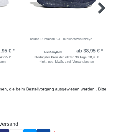
adidas Runfalcon 5 J - dkblue/ftwwht/hireye
Nike Rev
,95 € *
ab 38,95 € *
UVP 45,00 €
46,95 €
Niedrigster Preis der letzten 30 Tage:
38,95 €
Niedri
sten
*
inkl. ges. MwSt.
zzgl.
Versandkosten
*
i
ionen, die beim Bestellvorgang ausgewiesen werden . Bitte
Versand