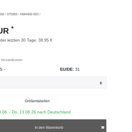
556
/
375983
/
HM4400-003
/
*
EUR
 der letzten 30 Tage:
38,95 €
Versandkosten
S
-
EU/DE:
31
Größentabellen
0.08. - Do. 13.08.26 nach Deutschland
In den Warenkorb