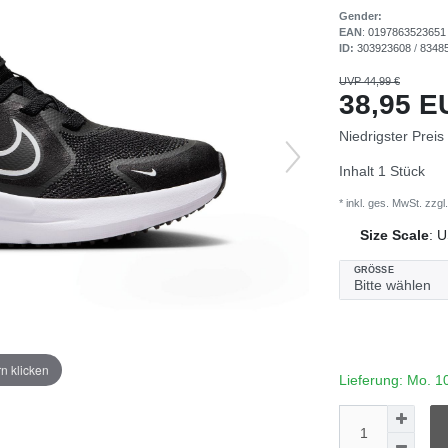
Gender:
EAN
:
0197863523651
ID:
303923608
/
8348
UVP 44,99 €
38,95 
Niedrigster Preis
Inhalt
1
Stück
* inkl. ges. MwSt. zzgl.
Size Scale
:
U
GRÖSSE
n klicken
Lieferung: Mo. 1