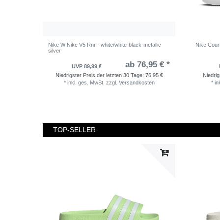
Nike W Nike V5 Rnr - white/white-black-metallic
Nike Cour
silver
ab 76,95 € *
UVP 89,99 €
Niedrigster Preis der letzten 30 Tage:
76,95 €
Niedrig
*
inkl. ges. MwSt.
zzgl.
Versandkosten
*
in
TOP-SELLER