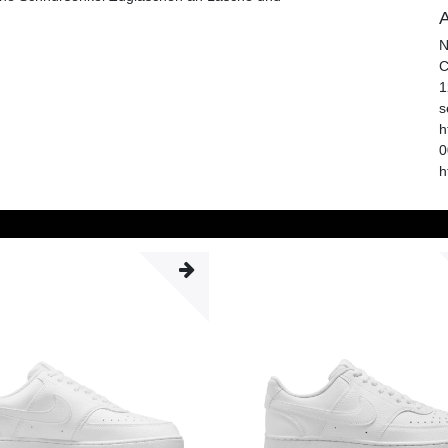
A
N
C
1
s
h
0
h