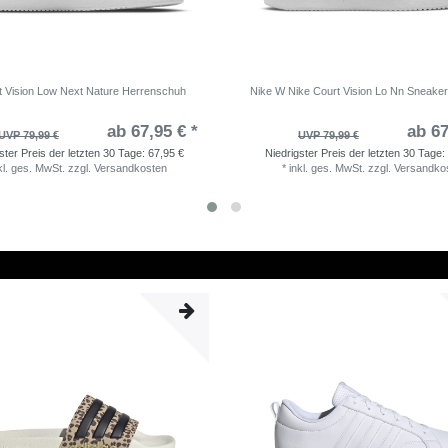
t Vision Low Next Nature Herrenschuh
Nike W Nike Court Vision Lo Nn Sneake
ab 67,95 € *
ab 67
UVP 79,99 €
UVP 79,99 €
ster Preis der letzten 30 Tage:
67,95 €
Niedrigster Preis der letzten 30 Tage:
kl. ges. MwSt.
zzgl.
Versandkosten
*
inkl. ges. MwSt.
zzgl.
Versandko