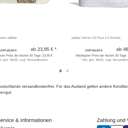
wer adilette
adidas Herren VS Pace 2.0 Schuhe
ab 23,95 € *
ab 46
UVP 28,00 €
UVP 55,00 €
ster Preis der letzten 30 Tage:
23,95 €
Niedrigster Preis der letzten 30 Tage:
kl. ges. MwSt.
zzgl.
Versandkosten
*
inkl. ges. MwSt.
zzgl.
Versandko
 Deutschlands versandkostenfrei. Für das Ausland gelten andere Kondit
errgut.
ervice & Informationen
Zahlung und 
Kontakt