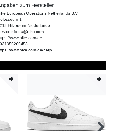
ngaben zum Hersteller
ike European Operations Netherlands B.V
olosseum
1
213
Hilversum
Niederlande
erviceinfo.eu@nike.com
ttps://www.nike.com/de
031356266453
ttps://www.nike.com/de/help/