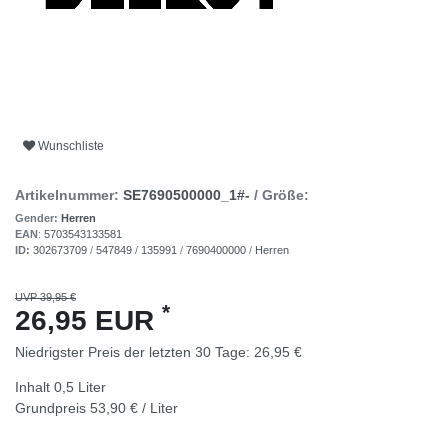
Wunschliste
Artikelnummer:
SE7690500000_1#-
/ Größe:
Gender:
Herren
EAN
:
5703543133581
ID:
302673709
/
547849
/
135991
/
7690400000
/
Herren
UVP 39,95 €
*
26,95 EUR
Niedrigster Preis der letzten 30 Tage:
26,95 €
Inhalt
0,5
Liter
Grundpreis
53,90 € / Liter