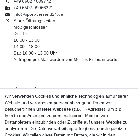
+49 6502-4039772
+49 6502-99966221
info@sport-versand24.de
Store-Öffnungszeiten:
Mo.: geschlossen
Di. - Fr.
10:00 - 13:00
14:00 - 18:00
Sa.: 10:00 - 13:00 Uhr
Anfragen per Mail werden von Mo. bis Fr. beantwortet.
Service & Informationen
Wir verwenden Cookies und ähnliche Technologien auf unserer
Kontakt
Website und verarbeiten personenbezogene Daten von
Retouren
Besucher:innen unserer Webseite (z.B. IP-Adresse), um z.B.
Widerrufsrecht
Inhalte und Anzeigen zu personalisieren, Medien von
Widerrufs­formular
Drittanbietern einzubinden oder Zugriffe auf unsere Website zu
Impressum
analysieren. Die Datenverarbeitung erfolgt erst durch gesetzte
Daten­schutz­erklärung
Cookies. Wir teilen diese Daten mit Dritten, die wir in den
AGB