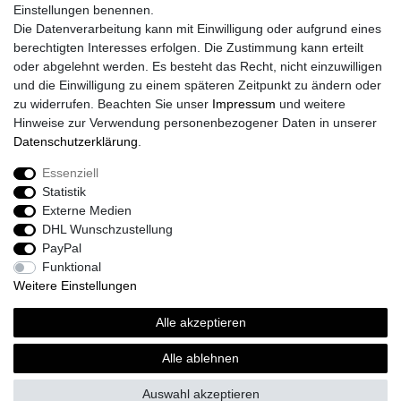
Einstellungen benennen.
Größentabelle
Die Datenverarbeitung kann mit Einwilligung oder aufgrund eines
Kataloge
berechtigten Interesses erfolgen. Die Zustimmung kann erteilt
Barrierefreiheitserklärung
oder abgelehnt werden. Es besteht das Recht, nicht einzuwilligen
Sicherheitsinformationen
und die Einwilligung zu einem späteren Zeitpunkt zu ändern oder
zu widerrufen. Beachten Sie unser
Impressum
und weitere
Hinweise zur Verwendung personenbezogener Daten in unserer
Daten­schutz­erklärung
.
Zahlung und Versand
Essenziell
Statistik
Externe Medien
DHL Wunschzustellung
PayPal
Funktional
Weitere Einstellungen
Alle akzeptieren
Sport-Versand24 Community
Sport-Versand24 Team Fan-Shop´s & Partner
Alle ablehnen
Auswahl akzeptieren