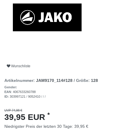
Wunschliste
Artikelnummer:
JAM9170_114#128
/ Größe:
128
Gender:
EAN
:
4067633260788
ID:
303997121
/
9052410
/
/
/
UVP 74,98 €
*
39,95 EUR
Niedrigster Preis der letzten 30 Tage:
39,95 €