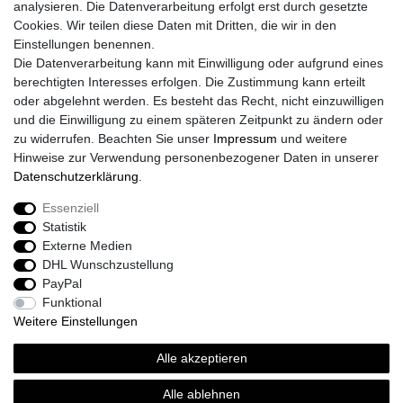
analysieren. Die Datenverarbeitung erfolgt erst durch gesetzte
Daten­schutz­erklärung
Cookies. Wir teilen diese Daten mit Dritten, die wir in den
AGB
Einstellungen benennen.
Größentabelle
Die Datenverarbeitung kann mit Einwilligung oder aufgrund eines
Kataloge
berechtigten Interesses erfolgen. Die Zustimmung kann erteilt
Barrierefreiheitserklärung
oder abgelehnt werden. Es besteht das Recht, nicht einzuwilligen
Sicherheitsinformationen
und die Einwilligung zu einem späteren Zeitpunkt zu ändern oder
zu widerrufen. Beachten Sie unser
Impressum
und weitere
Hinweise zur Verwendung personenbezogener Daten in unserer
Daten­schutz­erklärung
.
Zahlung und Versand
Essenziell
Statistik
Externe Medien
DHL Wunschzustellung
PayPal
Funktional
Weitere Einstellungen
Alle akzeptieren
Sport-Versand24 Community
Sport-Versand24 Team Fan-Shop´s & Partner
Alle ablehnen