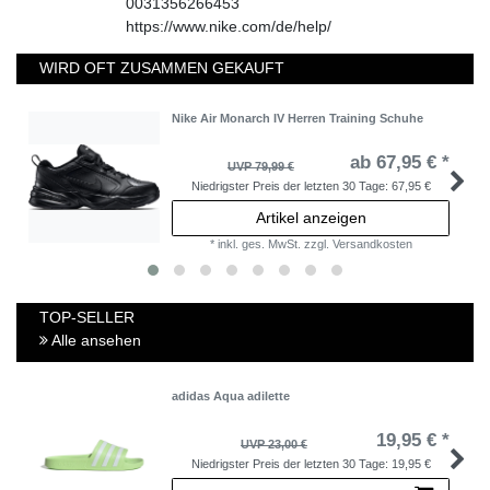
0031356266453
https://www.nike.com/de/help/
WIRD OFT ZUSAMMEN GEKAUFT
Nike Air Monarch IV Herren Training Schuhe
ab 67,95 € *
UVP 79,99 €
Niedrigster Preis der letzten 30 Tage:
67,95 €
Artikel anzeigen
*
inkl. ges. MwSt.
zzgl.
Versandkosten
TOP-SELLER
Alle ansehen
adidas Aqua adilette
19,95 € *
UVP 23,00 €
Niedrigster Preis der letzten 30 Tage:
19,95 €