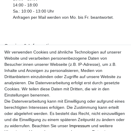
14:00 - 18:00
Sa.: 10:00 - 13:00 Uhr
Anfragen per Mail werden von Mo. bis Fr. beantwortet.
Service & Informationen
Wir verwenden Cookies und ähnliche Technologien auf unserer
Kontakt
Website und verarbeiten personenbezogene Daten von
Retouren
Besucher:innen unserer Webseite (z.B. IP-Adresse), um z.B.
Widerrufsrecht
Inhalte und Anzeigen zu personalisieren, Medien von
Widerrufs­formular
Drittanbietern einzubinden oder Zugriffe auf unsere Website zu
Impressum
analysieren. Die Datenverarbeitung erfolgt erst durch gesetzte
Daten­schutz­erklärung
Cookies. Wir teilen diese Daten mit Dritten, die wir in den
AGB
Einstellungen benennen.
Größentabelle
Die Datenverarbeitung kann mit Einwilligung oder aufgrund eines
Kataloge
berechtigten Interesses erfolgen. Die Zustimmung kann erteilt
Barrierefreiheitserklärung
oder abgelehnt werden. Es besteht das Recht, nicht einzuwilligen
Sicherheitsinformationen
und die Einwilligung zu einem späteren Zeitpunkt zu ändern oder
zu widerrufen. Beachten Sie unser
Impressum
und weitere