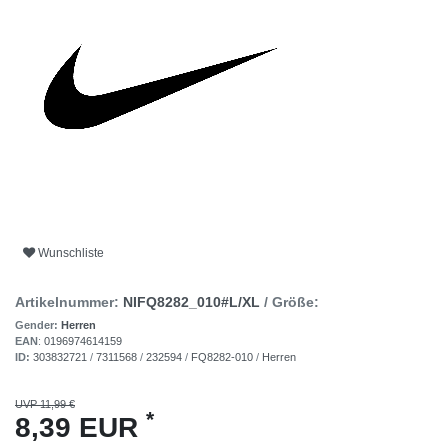
Wunschliste
Artikelnummer:
NIFQ8282_010#L/XL
/ Größe:
Gender:
Herren
EAN
:
0196974614159
ID:
303832721
/
7311568
/
232594
/
FQ8282-010
/
Herren
UVP 11,99 €
*
8,39 EUR