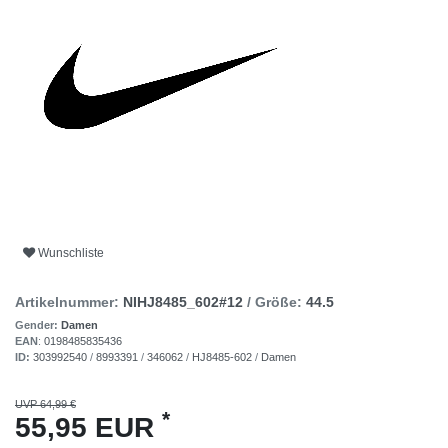
Wunschliste
Artikelnummer:
NIHJ8485_602#12
/ Größe:
44.5
Gender:
Damen
EAN
:
0198485835436
ID:
303992540
/
8993391
/
346062
/
HJ8485-602
/
Damen
UVP 64,99 €
*
55,95 EUR