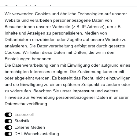
Service & Informationen
Wir verwenden Cookies und ähnliche Technologien auf unserer
Kontakt
Website und verarbeiten personenbezogene Daten von
Retouren
Besucher:innen unserer Webseite (z.B. IP-Adresse), um z.B.
Widerrufsrecht
Inhalte und Anzeigen zu personalisieren, Medien von
Widerrufs­formular
Drittanbietern einzubinden oder Zugriffe auf unsere Website zu
Impressum
analysieren. Die Datenverarbeitung erfolgt erst durch gesetzte
Daten­schutz­erklärung
Cookies. Wir teilen diese Daten mit Dritten, die wir in den
AGB
Einstellungen benennen.
Größentabelle
Die Datenverarbeitung kann mit Einwilligung oder aufgrund eines
Kataloge
berechtigten Interesses erfolgen. Die Zustimmung kann erteilt
Barrierefreiheitserklärung
oder abgelehnt werden. Es besteht das Recht, nicht einzuwilligen
Sicherheitsinformationen
und die Einwilligung zu einem späteren Zeitpunkt zu ändern oder
zu widerrufen. Beachten Sie unser
Impressum
und weitere
Hinweise zur Verwendung personenbezogener Daten in unserer
Daten­schutz­erklärung
.
Zahlung und Versand
Essenziell
Statistik
Externe Medien
DHL Wunschzustellung