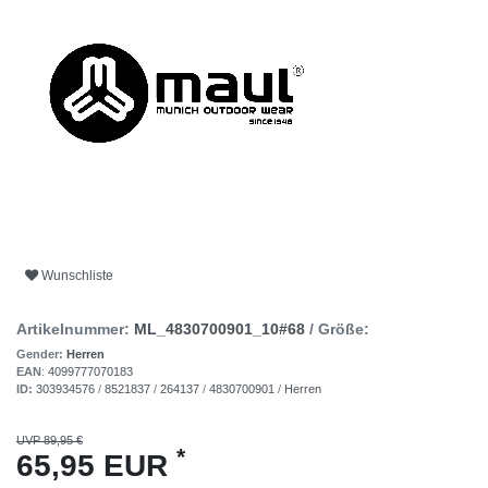
Wunschliste
Artikelnummer:
ML_4830700901_10#68
/ Größe:
Gender:
Herren
EAN
:
4099777070183
ID:
303934576
/
8521837
/
264137
/
4830700901
/
Herren
UVP 89,95 €
*
65,95 EUR