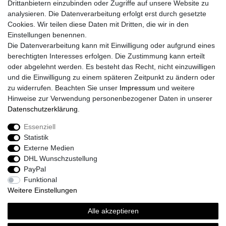
Drittanbietern einzubinden oder Zugriffe auf unsere Website zu
Impressum
analysieren. Die Datenverarbeitung erfolgt erst durch gesetzte
Daten­schutz­erklärung
Cookies. Wir teilen diese Daten mit Dritten, die wir in den
AGB
Einstellungen benennen.
Größentabelle
Die Datenverarbeitung kann mit Einwilligung oder aufgrund eines
Kataloge
berechtigten Interesses erfolgen. Die Zustimmung kann erteilt
Barrierefreiheitserklärung
oder abgelehnt werden. Es besteht das Recht, nicht einzuwilligen
Sicherheitsinformationen
und die Einwilligung zu einem späteren Zeitpunkt zu ändern oder
zu widerrufen. Beachten Sie unser
Impressum
und weitere
Hinweise zur Verwendung personenbezogener Daten in unserer
Daten­schutz­erklärung
.
Zahlung und Versand
Essenziell
Statistik
Externe Medien
DHL Wunschzustellung
PayPal
Funktional
Weitere Einstellungen
Alle akzeptieren
Sport-Versand24 Community