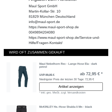
Maul Sport GmbH
Martin-Kollar-Str.
10
81829
München
Deutschland
info@maul-sport.de
https://www.maul-sport-shop.de
0049894204080
https://www.maul-sport-shop.de/Service-und-
Hilfe/Fragen-Kontakt/
WIRD OFT ZUSAMMEN GEKAUFT
Maul Nebelhorn Rec - Lange Hose Ela - dark
petrol
ab 72,95 € *
UVP 99,95 €
Niedrigster Preis der letzten 30 Tage:
72,95 €
Artikel anzeigen
*
inkl. ges. MwSt.
zzgl.
Versandkosten
McKINLEY He.-Hose Shalda Ii Mn - black