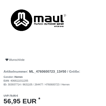
Wunschliste
Artikelnummer:
ML_4760600723_13#50
/ Größe:
Gender:
Herren
EAN
:
4068111011205
ID:
303937714
/
8631105
/
264477
/
4760600723
/
Herren
UVP 79,95 €
*
56,95 EUR