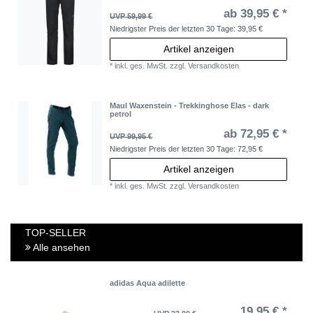
ab 39,95 € *
UVP 59,99 €
Niedrigster Preis der letzten 30 Tage:
39,95 €
Artikel anzeigen
*
inkl. ges. MwSt.
zzgl.
Versandkosten
Maul Waxenstein - Trekkinghose Elas - dark
petrol
ab 72,95 € *
UVP 99,95 €
Niedrigster Preis der letzten 30 Tage:
72,95 €
Artikel anzeigen
*
inkl. ges. MwSt.
zzgl.
Versandkosten
TOP-SELLER
Alle ansehen
adidas Aqua adilette
19,95 € *