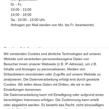
Di. - Fr.
10:00 - 13:00
14:00 - 18:00
Sa.: 10:00 - 13:00 Uhr
Anfragen per Mail werden von Mo. bis Fr. beantwortet.
Service & Informationen
Wir verwenden Cookies und ähnliche Technologien auf unserer
Kontakt
Website und verarbeiten personenbezogene Daten von
Retouren
Besucher:innen unserer Webseite (z.B. IP-Adresse), um z.B.
Widerrufsrecht
Inhalte und Anzeigen zu personalisieren, Medien von
Widerrufs­formular
Drittanbietern einzubinden oder Zugriffe auf unsere Website zu
Impressum
analysieren. Die Datenverarbeitung erfolgt erst durch gesetzte
Daten­schutz­erklärung
Cookies. Wir teilen diese Daten mit Dritten, die wir in den
AGB
Einstellungen benennen.
Größentabelle
Die Datenverarbeitung kann mit Einwilligung oder aufgrund eines
Kataloge
berechtigten Interesses erfolgen. Die Zustimmung kann erteilt
Barrierefreiheitserklärung
oder abgelehnt werden. Es besteht das Recht, nicht einzuwilligen
Sicherheitsinformationen