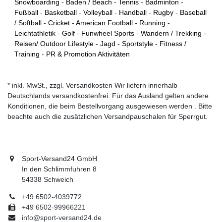
Snowboarding
-
Baden / Beach
-
Tennis
-
Badminton
-
Fußball
-
Basketball
-
Volleyball
-
Handball
-
Rugby
-
Baseball
/ Softball
-
Cricket
-
American Football
-
Running
-
Leichtathletik
-
Golf
-
Funwheel Sports
-
Wandern / Trekking
-
Reisen/ Outdoor Lifestyle
-
Jagd
-
Sportstyle
-
Fitness /
Training
-
PR & Promotion Aktivitäten
* inkl. MwSt., zzgl. Versandkosten Wir liefern innerhalb
Deutschlands versandkostenfrei. Für das Ausland gelten andere
Konditionen, die beim Bestellvorgang ausgewiesen werden . Bitte
beachte auch die zusätzlichen Versandpauschalen für Sperrgut.
Sport-Versand24 GmbH
In den Schlimmfuhren 8
54338 Schweich
+49 6502-4039772
+49 6502-99966221
info@sport-versand24.de