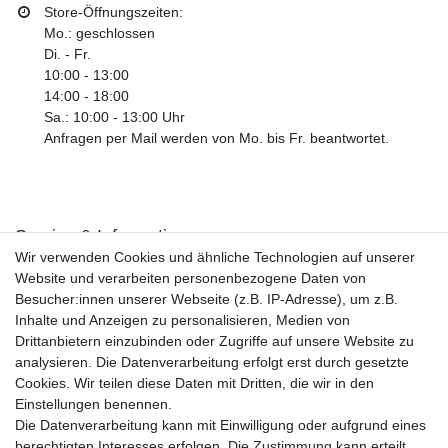
Store-Öffnungszeiten:
Mo.: geschlossen
Di. - Fr.
10:00 - 13:00
14:00 - 18:00
Sa.: 10:00 - 13:00 Uhr
Anfragen per Mail werden von Mo. bis Fr. beantwortet.
Service & Informationen
Wir verwenden Cookies und ähnliche Technologien auf unserer
Kontakt
Website und verarbeiten personenbezogene Daten von
Retouren
Besucher:innen unserer Webseite (z.B. IP-Adresse), um z.B.
Widerrufsrecht
Inhalte und Anzeigen zu personalisieren, Medien von
Widerrufs­formular
Drittanbietern einzubinden oder Zugriffe auf unsere Website zu
Impressum
analysieren. Die Datenverarbeitung erfolgt erst durch gesetzte
Daten­schutz­erklärung
Cookies. Wir teilen diese Daten mit Dritten, die wir in den
AGB
Einstellungen benennen.
Größentabelle
Die Datenverarbeitung kann mit Einwilligung oder aufgrund eines
Kataloge
berechtigten Interesses erfolgen. Die Zustimmung kann erteilt