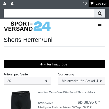
0,00 EUR
☰
Shorts Herren/Uni
Filter hinzufügen
Artikel pro Seite
Sortierung
newline Mens Core Bike Panel Shorts - black
ab 38,95 € *
UVP 79,95 €
Niedrigster Preis der letzten 30 Tage:
38,95 €