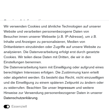
Service & Informationen
Wir verwenden Cookies und ähnliche Technologien auf unserer
Kontakt
Website und verarbeiten personenbezogene Daten von
Retouren
Besucher:innen unserer Webseite (z.B. IP-Adresse), um z.B.
Widerrufsrecht
Inhalte und Anzeigen zu personalisieren, Medien von
Widerrufs­formular
Drittanbietern einzubinden oder Zugriffe auf unsere Website zu
Impressum
analysieren. Die Datenverarbeitung erfolgt erst durch gesetzte
Daten­schutz­erklärung
Cookies. Wir teilen diese Daten mit Dritten, die wir in den
AGB
Einstellungen benennen.
Größentabelle
Die Datenverarbeitung kann mit Einwilligung oder aufgrund eines
Kataloge
berechtigten Interesses erfolgen. Die Zustimmung kann erteilt
Barrierefreiheitserklärung
oder abgelehnt werden. Es besteht das Recht, nicht einzuwilligen
Sicherheitsinformationen
und die Einwilligung zu einem späteren Zeitpunkt zu ändern oder
zu widerrufen. Beachten Sie unser
Impressum
und weitere
Hinweise zur Verwendung personenbezogener Daten in unserer
Daten­schutz­erklärung
.
Zahlung und Versand
Essenziell