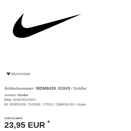
Wunschliste
Artikelnummer:
NIDM8439_010#S
/ Größe:
Gender:
Kinder
EAN
:
0195245224547
ID:
303852429
/
7525036
/
275513
/
DM8439-010
/
Kinder
UVP 27,99 €
*
23,95 EUR