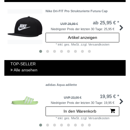
Nike Dri-FIT Pro Strukturierte Futura Cap
ab 25,95 € *
UVP 29,99 €
Niedrigster Preis der letzten 30 Tage:
25,95 €
Artikel anzeigen
*
inkl. ges. MwSt.
zzgl.
Versandkosten
TOP-SELLER
Alle ansehen
adidas Aqua adilette
19,95 € *
UVP 23,00 €
Niedrigster Preis der letzten 30 Tage:
19,95 €
In den Warenkorb
*
inkl. ges. MwSt.
zzgl.
Versandkosten