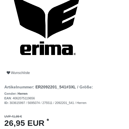
Wunschliste
Artikelnummer:
ER2092201_541#3XL
/ Größe:
Gender:
Herren
EAN
:
4062075119656
ID:
303615997
/
5695074
/
275511
/
2092201_541
/
Herren
UVP 41,99 €
*
26,95 EUR