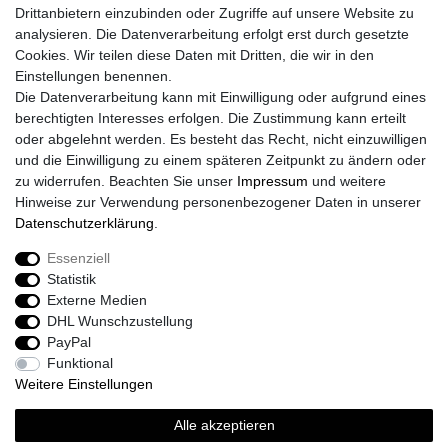
Drittanbietern einzubinden oder Zugriffe auf unsere Website zu
Impressum
analysieren. Die Datenverarbeitung erfolgt erst durch gesetzte
Daten­schutz­erklärung
Cookies. Wir teilen diese Daten mit Dritten, die wir in den
AGB
Einstellungen benennen.
Größentabelle
Die Datenverarbeitung kann mit Einwilligung oder aufgrund eines
Kataloge
berechtigten Interesses erfolgen. Die Zustimmung kann erteilt
Barrierefreiheitserklärung
oder abgelehnt werden. Es besteht das Recht, nicht einzuwilligen
Sicherheitsinformationen
und die Einwilligung zu einem späteren Zeitpunkt zu ändern oder
zu widerrufen. Beachten Sie unser
Impressum
und weitere
Hinweise zur Verwendung personenbezogener Daten in unserer
Daten­schutz­erklärung
.
Zahlung und Versand
Essenziell
Statistik
Externe Medien
DHL Wunschzustellung
PayPal
Funktional
Weitere Einstellungen
Alle akzeptieren
Sport-Versand24 Community