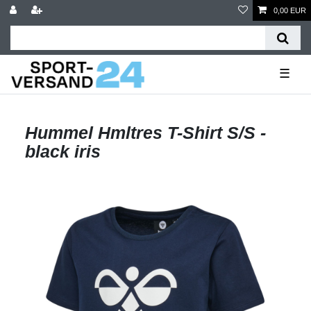
0,00 EUR
☰
Hummel Hmltres T-Shirt S/S -
black iris