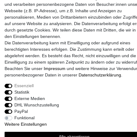
und verarbeiten personenbezogene Daten von Besucher:innen unse
Webseite (z.B. IP-Adresse), um z.B. Inhalte und Anzeigen zu
personalisieren, Medien von Drittanbietern einzubinden oder Zugriff
auf unsere Website zu analysieren. Die Datenverarbeitung erfolgt er
durch gesetzte Cookies. Wir teilen diese Daten mit Dritten, die wir in
Sport-Versand24 Community
den Einstellungen benennen.
Sport-Versand24 Team Fan-Shop´s & Partner
Die Datenverarbeitung kann mit Einwilligung oder aufgrund eines
berechtigten Interesses erfolgen. Die Zustimmung kann erteilt oder
abgelehnt werden. Es besteht das Recht, nicht einzuwilligen und die
Einwilligung zu einem späteren Zeitpunkt zu ändern oder zu widerru
Beachten Sie unser
Impressum
und weitere Hinweise zur Verwendu
personenbezogener Daten in unserer
Daten­schutz­erklärung
.
Essenziell
Statistik
Externe Medien
DHL Wunschzustellung
PayPal
Funktional
Weitere Einstellungen
Alle akzeptieren