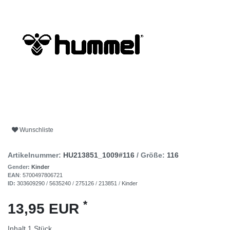
Wunschliste
Artikelnummer:
HU213851_1009#116
/ Größe:
116
Gender:
Kinder
EAN
:
5700497806721
ID:
303609290
/
5635240
/
275126
/
213851
/
Kinder
*
13,95 EUR
Inhalt
1
Stück