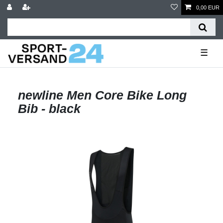
0,00 EUR
☰
newline Men Core Bike Long
Bib - black