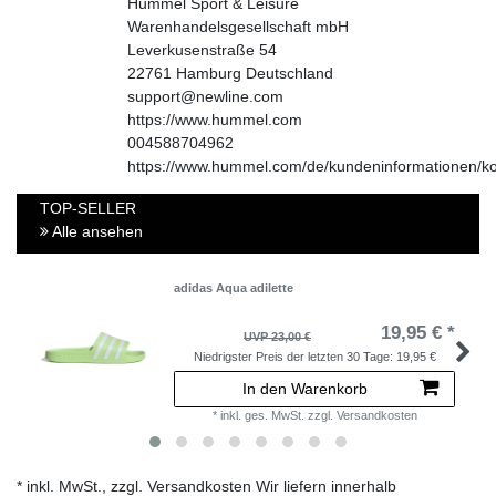
Hummel Sport & Leisure
Warenhandelsgesellschaft mbH
Leverkusenstraße
54
22761
Hamburg
Deutschland
support@newline.com
https://www.hummel.com
004588704962
https://www.hummel.com/de/kundeninformationen/ko
TOP-SELLER
Alle ansehen
adidas Aqua adilette
19,95 € *
UVP 23,00 €
Niedrigster Preis der letzten 30 Tage:
19,95 €
In den Warenkorb
*
inkl. ges. MwSt.
zzgl.
Versandkosten
* inkl. MwSt., zzgl. Versandkosten Wir liefern innerhalb