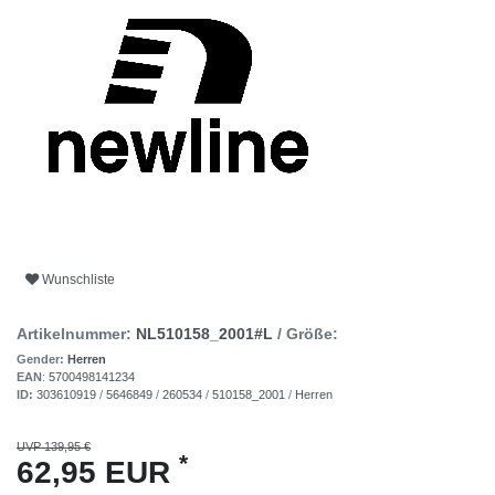
Wunschliste
Artikelnummer:
NL510158_2001#L
/ Größe:
Gender:
Herren
EAN
:
5700498141234
ID:
303610919
/
5646849
/
260534
/
510158_2001
/
Herren
UVP 139,95 €
*
62,95 EUR