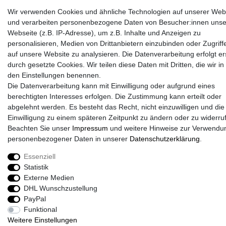
Wir verwenden Cookies und ähnliche Technologien auf unserer Web
und verarbeiten personenbezogene Daten von Besucher:innen unse
Webseite (z.B. IP-Adresse), um z.B. Inhalte und Anzeigen zu
personalisieren, Medien von Drittanbietern einzubinden oder Zugriff
auf unsere Website zu analysieren. Die Datenverarbeitung erfolgt er
durch gesetzte Cookies. Wir teilen diese Daten mit Dritten, die wir in
Sport-Versand24 Community
den Einstellungen benennen.
Sport-Versand24 Team Fan-Shop´s & Partner
Die Datenverarbeitung kann mit Einwilligung oder aufgrund eines
berechtigten Interesses erfolgen. Die Zustimmung kann erteilt oder
abgelehnt werden. Es besteht das Recht, nicht einzuwilligen und die
Einwilligung zu einem späteren Zeitpunkt zu ändern oder zu widerru
Beachten Sie unser
Impressum
und weitere Hinweise zur Verwendu
personenbezogener Daten in unserer
Daten­schutz­erklärung
.
Essenziell
Statistik
Externe Medien
DHL Wunschzustellung
PayPal
Funktional
Weitere Einstellungen