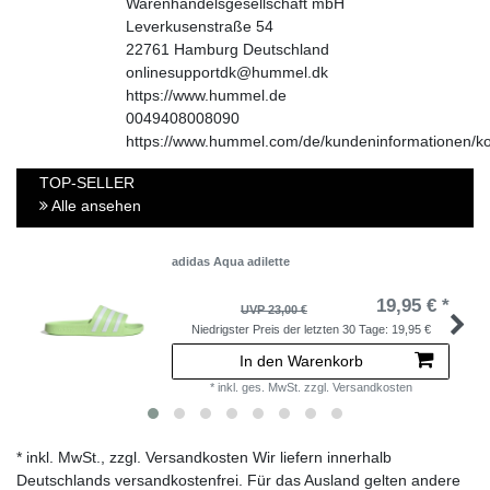
Warenhandelsgesellschaft mbH
Leverkusenstraße
54
22761
Hamburg
Deutschland
onlinesupportdk@hummel.dk
https://www.hummel.de
0049408008090
https://www.hummel.com/de/kundeninformationen/ko
TOP-SELLER
Alle ansehen
adidas Aqua adilette
19,95 € *
UVP 23,00 €
Niedrigster Preis der letzten 30 Tage:
19,95 €
In den Warenkorb
*
inkl. ges. MwSt.
zzgl.
Versandkosten
* inkl. MwSt., zzgl. Versandkosten Wir liefern innerhalb
Deutschlands versandkostenfrei. Für das Ausland gelten andere