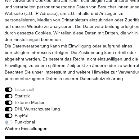
Wir verwenden Cookies und ähnliche Technologien auf unserer Web
und verarbeiten personenbezogene Daten von Besucher:innen unse
Webseite (z.B. IP-Adresse), um z.B. Inhalte und Anzeigen zu
personalisieren, Medien von Drittanbietern einzubinden oder Zugriff
auf unsere Website zu analysieren. Die Datenverarbeitung erfolgt er
durch gesetzte Cookies. Wir teilen diese Daten mit Dritten, die wir in
Sport-Versand24 Community
den Einstellungen benennen.
Sport-Versand24 Team Fan-Shop´s & Partner
Die Datenverarbeitung kann mit Einwilligung oder aufgrund eines
berechtigten Interesses erfolgen. Die Zustimmung kann erteilt oder
abgelehnt werden. Es besteht das Recht, nicht einzuwilligen und die
Einwilligung zu einem späteren Zeitpunkt zu ändern oder zu widerru
Beachten Sie unser
Impressum
und weitere Hinweise zur Verwendu
personenbezogener Daten in unserer
Daten­schutz­erklärung
.
Essenziell
Statistik
Externe Medien
DHL Wunschzustellung
PayPal
Funktional
Weitere Einstellungen