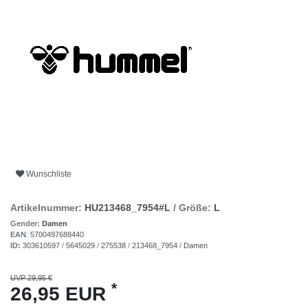
Wunschliste
Artikelnummer:
HU213468_7954#L
/ Größe:
L
Gender:
Damen
EAN
:
5700497688440
ID:
303610597
/
5645029
/
275538
/
213468_7954
/
Damen
UVP 29,95 €
*
26,95 EUR