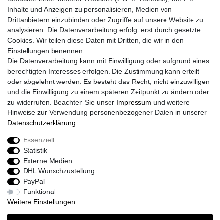
Widerrufsrecht
Inhalte und Anzeigen zu personalisieren, Medien von
Widerrufs­formular
Drittanbietern einzubinden oder Zugriffe auf unsere Website zu
Impressum
analysieren. Die Datenverarbeitung erfolgt erst durch gesetzte
Daten­schutz­erklärung
Cookies. Wir teilen diese Daten mit Dritten, die wir in den
AGB
Einstellungen benennen.
Größentabelle
Die Datenverarbeitung kann mit Einwilligung oder aufgrund eines
Kataloge
berechtigten Interesses erfolgen. Die Zustimmung kann erteilt
Barrierefreiheitserklärung
oder abgelehnt werden. Es besteht das Recht, nicht einzuwilligen
Sicherheitsinformationen
und die Einwilligung zu einem späteren Zeitpunkt zu ändern oder
zu widerrufen. Beachten Sie unser
Impressum
und weitere
Hinweise zur Verwendung personenbezogener Daten in unserer
Daten­schutz­erklärung
.
Zahlung und Versand
Essenziell
Statistik
Externe Medien
DHL Wunschzustellung
PayPal
Funktional
Weitere Einstellungen