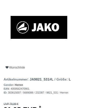
Wunschliste
Artikelnummer:
JA9821_531#L
/ Größe:
L
Gender:
Herren
EAN
:
4059562470901
ID:
303615007
/
5689088
/
232387
/
9821_531
/
Herren
UVP 79,99 €
*