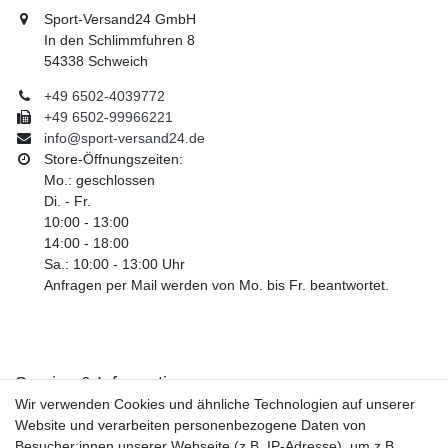
Sport-Versand24 GmbH
In den Schlimmfuhren 8
54338 Schweich
+49 6502-4039772
+49 6502-99966221
info@sport-versand24.de
Store-Öffnungszeiten:
Mo.: geschlossen
Di. - Fr.
10:00 - 13:00
14:00 - 18:00
Sa.: 10:00 - 13:00 Uhr
Anfragen per Mail werden von Mo. bis Fr. beantwortet.
Service & Informationen
Wir verwenden Cookies und ähnliche Technologien auf unserer
Kontakt
Website und verarbeiten personenbezogene Daten von
Retouren
Besucher:innen unserer Webseite (z.B. IP-Adresse), um z.B.