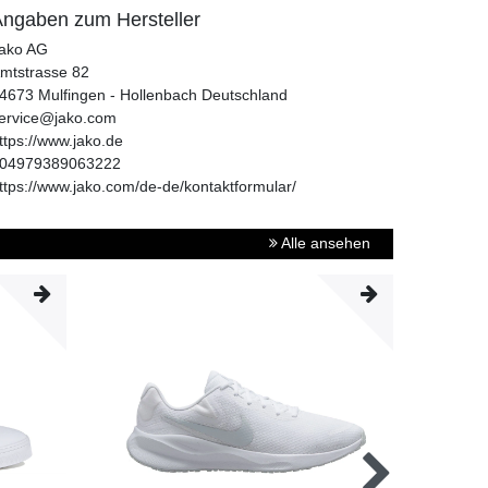
ngaben zum Hersteller
ako AG
mtstrasse
82
4673
Mulfingen - Hollenbach
Deutschland
ervice@jako.com
ttps://www.jako.de
04979389063222
ttps://www.jako.com/de-de/kontaktformular/
Alle ansehen