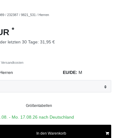
089
/
232387
/
9821_531
/
Herren
*
EUR
 der letzten 30 Tage:
31,95 €
Versandkosten
Herren
EU/DE:
M
Größentabellen
3.08. - Mo. 17.08.26 nach Deutschland
In den Warenkorb