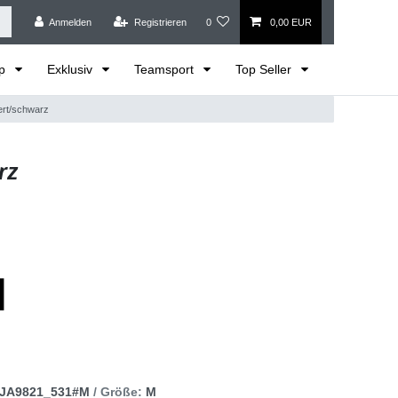
Anmelden
Registrieren
0
0,00 EUR
op
Exklusiv
Teamsport
Top Seller
iert/schwarz
rz
JA9821_531#M
/ Größe:
M