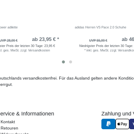
wer adilette
adidas Herren VS Pace 2.0 Schuhe
ab 23,95 € *
ab 46
UVP 28,00 €
UVP 55,00 €
ster Preis der letzten 30 Tage:
23,95 €
Niedrigster Preis der letzten 30 Tage:
kl. ges. MwSt.
zzgl.
Versandkosten
*
inkl. ges. MwSt.
zzgl.
Versandko
 Deutschlands versandkostenfrei. Für das Ausland gelten andere Kondit
errgut.
ervice & Informationen
Zahlung und 
Kontakt
Retouren