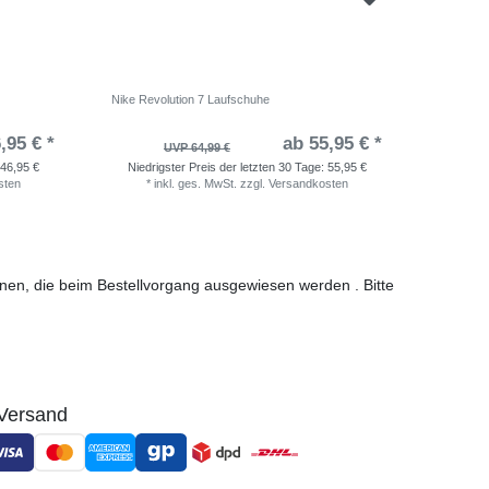
Nike Revolution 7 Laufschuhe
adidas Ru
,95 € *
ab 55,95 € *
UVP 64,99 €
46,95 €
Niedrigster Preis der letzten 30 Tage:
55,95 €
Niedri
sten
*
inkl. ges. MwSt.
zzgl.
Versandkosten
*
i
ionen, die beim Bestellvorgang ausgewiesen werden . Bitte
Versand