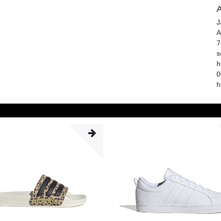
A
J
A
7
s
h
0
h