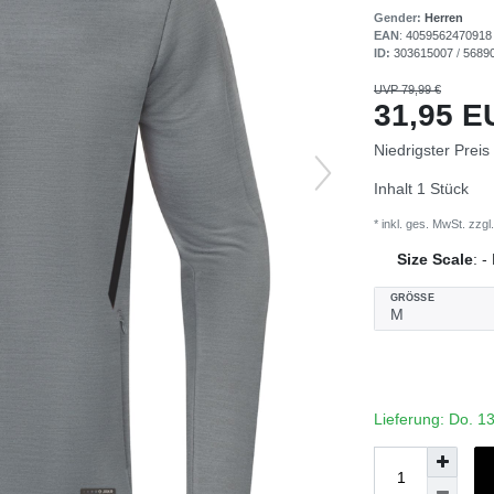
Gender:
Herren
EAN
:
4059562470918
ID:
303615007
/
5689
UVP 79,99 €
31,95 
Niedrigster Preis
Inhalt
1
Stück
* inkl. ges. MwSt. zzgl.
Size Scale
:
-
GRÖSSE
Lieferung: Do. 1