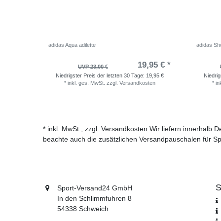
adidas Aqua adilette
adidas Sho
19,95 € *
UVP 23,00 €
Niedrigster Preis der letzten 30 Tage:
19,95 €
Niedrig
*
inkl. ges. MwSt.
zzgl.
Versandkosten
*
in
* inkl. MwSt., zzgl. Versandkosten Wir liefern innerhalb
beachte auch die zusätzlichen Versandpauschalen für Sp
S
Sport-Versand24 GmbH
In den Schlimmfuhren 8
54338 Schweich