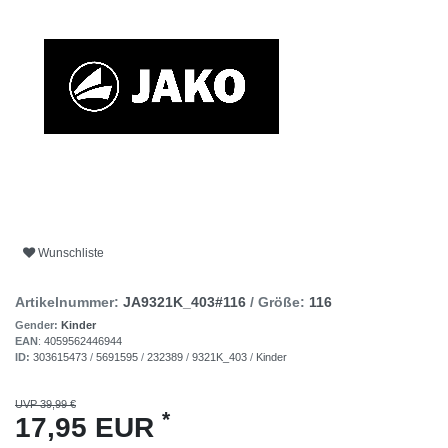
Wunschliste
Artikelnummer:
JA9321K_403#116
/ Größe:
116
Gender:
Kinder
EAN
:
4059562446944
ID:
303615473
/
5691595
/
232389
/
9321K_403
/
Kinder
UVP 39,99 €
*
17,95 EUR