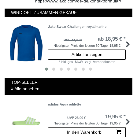
https://www.jako.com/de-de/kontaktformular/
WIRD OFT ZUSAMMEN GEKAUFT
Jako Sweat Challenge - royal/marine
ab 18,95 € *
UVP 44,99 €
Niedrigster Preis der letzten 30 Tage:
18,95 €
Artikel anzeigen
*
inkl. ges. MwSt.
zzgl.
Versandkosten
TOP-SELLER
Alle ansehen
adidas Aqua adilette
19,95 € *
UVP 23,00 €
Niedrigster Preis der letzten 30 Tage:
19,95 €
In den Warenkorb