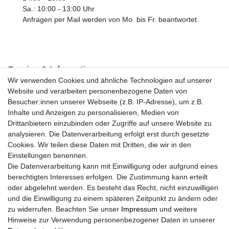
Sa.: 10:00 - 13:00 Uhr
Anfragen per Mail werden von Mo. bis Fr. beantwortet.
Service & Informationen
Wir verwenden Cookies und ähnliche Technologien auf unserer
Kontakt
Website und verarbeiten personenbezogene Daten von
Retouren
Besucher:innen unserer Webseite (z.B. IP-Adresse), um z.B.
Widerrufsrecht
Inhalte und Anzeigen zu personalisieren, Medien von
Widerrufs­formular
Drittanbietern einzubinden oder Zugriffe auf unsere Website zu
Impressum
analysieren. Die Datenverarbeitung erfolgt erst durch gesetzte
Daten­schutz­erklärung
Cookies. Wir teilen diese Daten mit Dritten, die wir in den
AGB
Einstellungen benennen.
Größentabelle
Die Datenverarbeitung kann mit Einwilligung oder aufgrund eines
Kataloge
berechtigten Interesses erfolgen. Die Zustimmung kann erteilt
Barrierefreiheitserklärung
oder abgelehnt werden. Es besteht das Recht, nicht einzuwilligen
Sicherheitsinformationen
und die Einwilligung zu einem späteren Zeitpunkt zu ändern oder
zu widerrufen. Beachten Sie unser
Impressum
und weitere
Hinweise zur Verwendung personenbezogener Daten in unserer