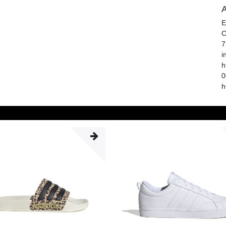
A
E
C
7
i
h
0
h