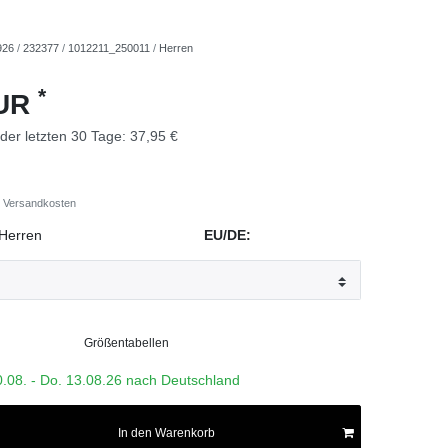
926
/
232377
/
1012211_250011
/
Herren
*
EUR
 der letzten 30 Tage:
37,95 €
Versandkosten
Herren
EU/DE:
Größentabellen
0.08. - Do. 13.08.26 nach Deutschland
In den Warenkorb