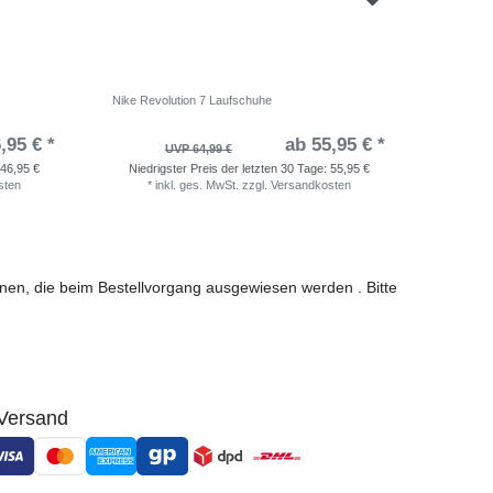
Nike Revolution 7 Laufschuhe
adidas Ru
,95 € *
ab 55,95 € *
UVP 64,99 €
46,95 €
Niedrigster Preis der letzten 30 Tage:
55,95 €
Niedri
sten
*
inkl. ges. MwSt.
zzgl.
Versandkosten
*
i
ionen, die beim Bestellvorgang ausgewiesen werden . Bitte
Versand