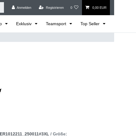
Anmelden
Registrieren
0
0,00 EUR
op
Exklusiv
Teamsport
Top Seller
ER1012211_250011#3XL
/ Größe: