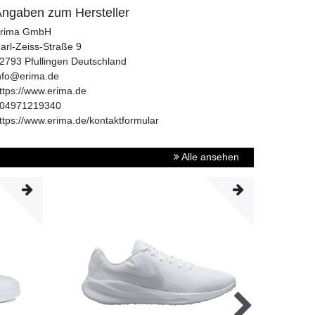
ngaben zum Hersteller
rima GmbH
arl-Zeiss-Straße
9
2793
Pfullingen
Deutschland
nfo@erima.de
ttps://www.erima.de
04971219340
ttps://www.erima.de/kontaktformular
Alle ansehen