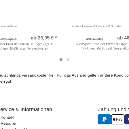
wer adilette
adidas Herren VS Pace 2.0 Schuhe
ab 23,95 € *
ab 46
UVP 28,00 €
UVP 55,00 €
ster Preis der letzten 30 Tage:
23,95 €
Niedrigster Preis der letzten 30 Tage:
kl. ges. MwSt.
zzgl.
Versandkosten
*
inkl. ges. MwSt.
zzgl.
Versandko
 Deutschlands versandkostenfrei. Für das Ausland gelten andere Kondit
errgut.
ervice & Informationen
Zahlung und 
Kontakt
Retouren