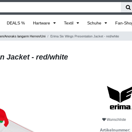
DEALS %
Hartware
Textil
Schuhe
Fan-Sh
en/Anoraks langarm Herren/Uni
Erima Six Wings Presentation Jacket - red/white
n Jacket - red/white
Wunschliste
Artikelnummer: