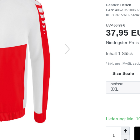
Gender:
Herren
EAN
:
4062075100692
ID:
303615970
/
5694
UVP 56,99 €
37,95 
Niedrigster Preis
Inhalt
1
Stück
* inkl. ges. MwSt. zzgl.
Size Scale
:
-
GRÖSSE
Lieferung: Mo. 1