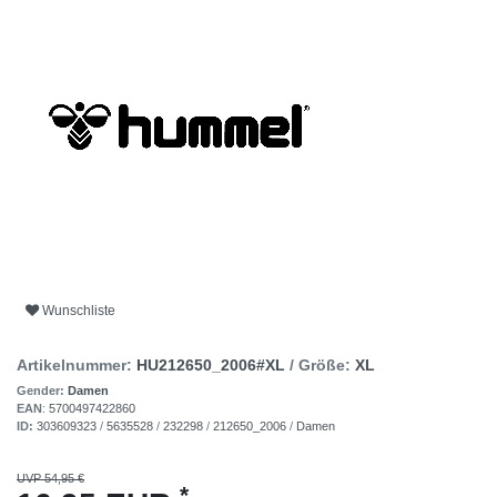
Wunschliste
Artikelnummer:
HU212650_2006#XL
/ Größe:
XL
Gender:
Damen
EAN
:
5700497422860
ID:
303609323
/
5635528
/
232298
/
212650_2006
/
Damen
UVP 54,95 €
*