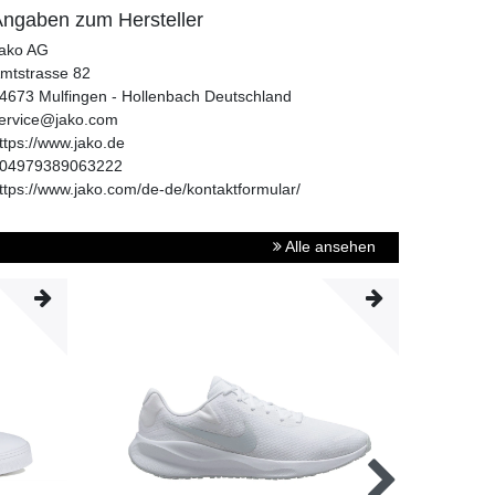
ngaben zum Hersteller
ako AG
mtstrasse
82
4673
Mulfingen - Hollenbach
Deutschland
ervice@jako.com
ttps://www.jako.de
04979389063222
ttps://www.jako.com/de-de/kontaktformular/
Alle ansehen