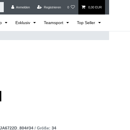
Anmelden
Registrieren
0
0,00 EUR
op
Exklusiv
Teamsport
Top Seller
JA6722D_804#34
/ Größe:
34