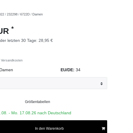
022
/
232298
/
6722D
/
Damen
*
EUR
 der letzten 30 Tage:
28,95 €
Versandkosten
Damen
EU/DE:
34
Größentabellen
3.08. - Mo. 17.08.26 nach Deutschland
In den Warenkorb