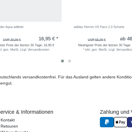
der Aqua adilette
adidas Herren VS Pace 2.0 Schuhe
16,95 € *
ab 46
UVP 20,00 €
UVP 55,00 €
ster Preis der letzten 30 Tage:
16,95 €
Niedrigster Preis der letzten 30 Tage:
kl. ges. MwSt.
zzgl.
Versandkosten
*
inkl. ges. MwSt.
zzgl.
Versandko
 Deutschlands versandkostenfrei. Für das Ausland gelten andere Kondit
errgut.
ervice & Informationen
Zahlung und 
Kontakt
Retouren