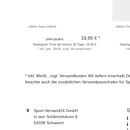
adidas Aqua adilette
adidas Kin
19,95 € *
UVP 23,00 €
Niedrigster Preis der letzten 30 Tage:
19,95 €
Niedrig
*
inkl. ges. MwSt.
zzgl.
Versandkosten
*
in
* inkl. MwSt., zzgl. Versandkosten Wir liefern innerhalb
beachte auch die zusätzlichen Versandpauschalen für Sp
S
Sport-Versand24 GmbH
In den Schlimmfuhren 8
54338 Schweich