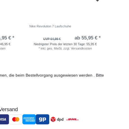
Nike Revolution 7 Laufschuhe
adidas Ki
,95 € *
ab 55,95 € *
UVP 64,99 €
46,95 €
Niedrigster Preis der letzten 30 Tage:
55,95 €
Niedri
sten
*
inkl. ges. MwSt.
zzgl.
Versandkosten
*
i
ionen, die beim Bestellvorgang ausgewiesen werden . Bitte
Versand