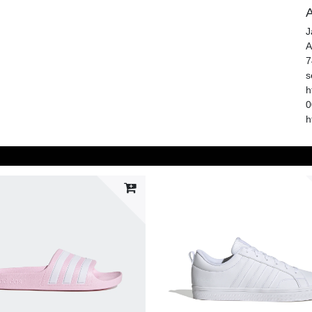
A
J
A
7
s
h
0
h