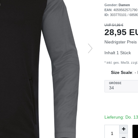
Gender:
Damen
EAN
:
4059562571790
ID:
303770101
/
6858
UVP 54,99 €
28,95 
Niedrigster Preis
Inhalt
1
Stück
* inkl. ges. MwSt. zzgl.
Size Scale
:
-
GRÖSSE
Lieferung: Do. 1