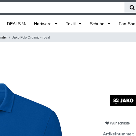
DEALS %
Hartware
Textil
Schuhe
Fan-Sh
inder
Jako Polo Organic - royal
Wunschliste
Artikelnummer: