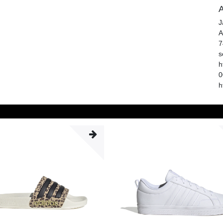
A
J
A
7
s
h
0
h