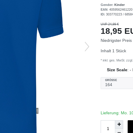
Gender:
Kinder
EAN
:
4059562461220
ID:
303770223
/
6858
UVP 24,99 €
18,95 
Niedrigster Preis
Inhalt
1
Stück
* inkl. ges. MwSt. zzgl.
Size Scale
:
-
GRÖSSE
Lieferung: Mo. 1