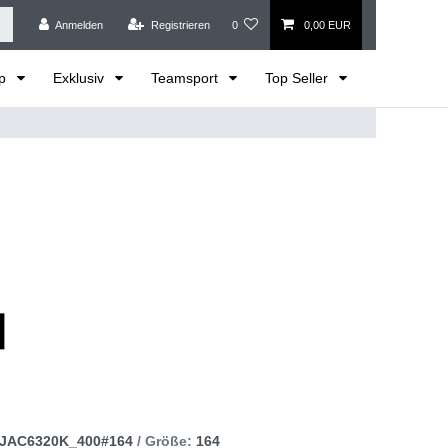
Anmelden
Registrieren
0
0,00 EUR
op
Exklusiv
Teamsport
Top Seller
JAC6320K_400#164
/ Größe:
164