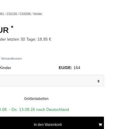
481
/
232156
/
C6320K
/
Kinder
*
EUR
 der letzten 30 Tage:
18,95 €
Versandkosten
Kinder
EU/DE:
164
Größentabellen
0.08. - Do. 13.08.26 nach Deutschland
In den Warenkorb