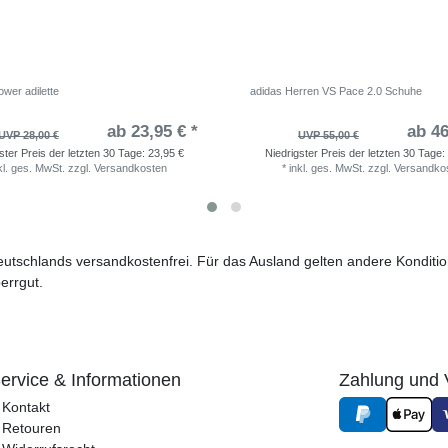
wer adilette
adidas Herren VS Pace 2.0 Schuhe
ab 23,95 € *
ab 46
UVP 28,00 €
UVP 55,00 €
ster Preis der letzten 30 Tage:
23,95 €
Niedrigster Preis der letzten 30 Tage:
kl. ges. MwSt.
zzgl.
Versandkosten
*
inkl. ges. MwSt.
zzgl.
Versandko
 Deutschlands versandkostenfrei. Für das Ausland gelten andere Kondit
errgut.
ervice & Informationen
Zahlung und 
Kontakt
Retouren