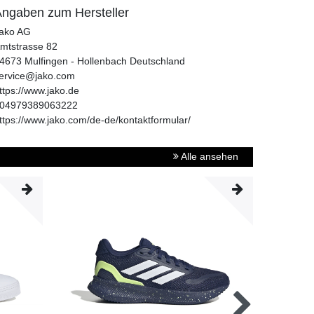
ngaben zum Hersteller
ako AG
mtstrasse
82
4673
Mulfingen - Hollenbach
Deutschland
ervice@jako.com
ttps://www.jako.de
04979389063222
ttps://www.jako.com/de-de/kontaktformular/
Alle ansehen