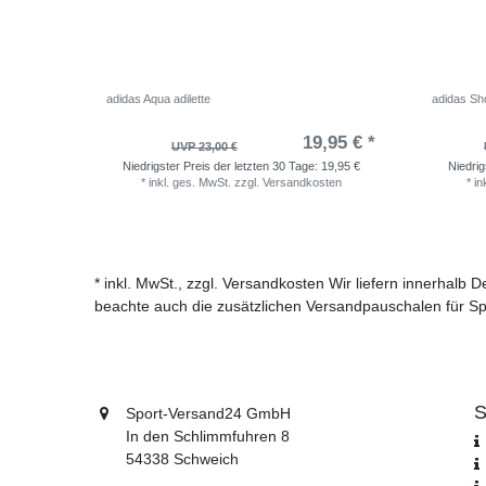
adidas Aqua adilette
adidas Sho
19,95 € *
UVP 23,00 €
Niedrigster Preis der letzten 30 Tage:
19,95 €
Niedrig
*
inkl. ges. MwSt.
zzgl.
Versandkosten
*
in
* inkl. MwSt., zzgl. Versandkosten Wir liefern innerhalb
beachte auch die zusätzlichen Versandpauschalen für Sp
S
Sport-Versand24 GmbH
In den Schlimmfuhren 8
54338 Schweich