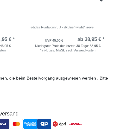
adidas Runfalcon 5 J - dkblue/ftwwht/hireye
Nike Rev
,95 € *
ab 38,95 € *
UVP 45,00 €
46,95 €
Niedrigster Preis der letzten 30 Tage:
38,95 €
Niedri
sten
*
inkl. ges. MwSt.
zzgl.
Versandkosten
*
i
ionen, die beim Bestellvorgang ausgewiesen werden . Bitte
Versand