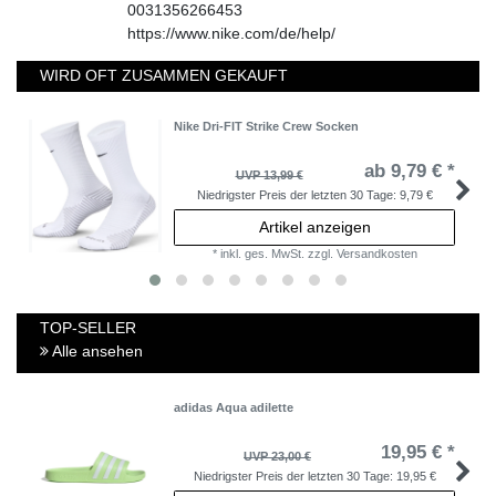
0031356266453
https://www.nike.com/de/help/
WIRD OFT ZUSAMMEN GEKAUFT
Nike Dri-FIT Strike Crew Socken
ab 9,79 € *
UVP 13,99 €
Niedrigster Preis der letzten 30 Tage:
9,79 €
Artikel anzeigen
*
inkl. ges. MwSt.
zzgl.
Versandkosten
TOP-SELLER
Alle ansehen
adidas Aqua adilette
19,95 € *
UVP 23,00 €
Niedrigster Preis der letzten 30 Tage:
19,95 €