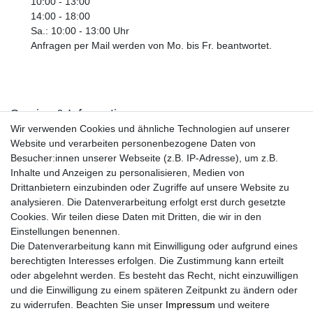
10:00 - 13:00
14:00 - 18:00
Sa.: 10:00 - 13:00 Uhr
Anfragen per Mail werden von Mo. bis Fr. beantwortet.
Service & Informationen
Wir verwenden Cookies und ähnliche Technologien auf unserer
Kontakt
Website und verarbeiten personenbezogene Daten von
Retouren
Besucher:innen unserer Webseite (z.B. IP-Adresse), um z.B.
Widerrufsrecht
Inhalte und Anzeigen zu personalisieren, Medien von
Widerrufs­formular
Drittanbietern einzubinden oder Zugriffe auf unsere Website zu
Impressum
analysieren. Die Datenverarbeitung erfolgt erst durch gesetzte
Daten­schutz­erklärung
Cookies. Wir teilen diese Daten mit Dritten, die wir in den
AGB
Einstellungen benennen.
Größentabelle
Die Datenverarbeitung kann mit Einwilligung oder aufgrund eines
Kataloge
berechtigten Interesses erfolgen. Die Zustimmung kann erteilt
Barrierefreiheitserklärung
oder abgelehnt werden. Es besteht das Recht, nicht einzuwilligen
Sicherheitsinformationen
und die Einwilligung zu einem späteren Zeitpunkt zu ändern oder
zu widerrufen. Beachten Sie unser
Impressum
und weitere