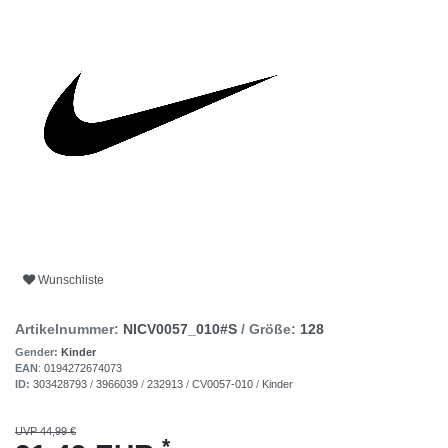
Wunschliste
Artikelnummer:
NICV0057_010#S
/ Größe:
128
Gender:
Kinder
EAN
:
0194272674073
ID:
303428793
/
3966039
/
232913
/
CV0057-010
/
Kinder
UVP 44,99 €
*