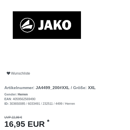
Wunschliste
Artikelnummer:
JA4499_200#XXL
/ Größe:
XXL
Gender:
Herren
EAN
:
4059562569490
ID:
303650085
/
6033491
/
232511
/
4499
/
Herren
UVP 22,99 €
*
16,95 EUR