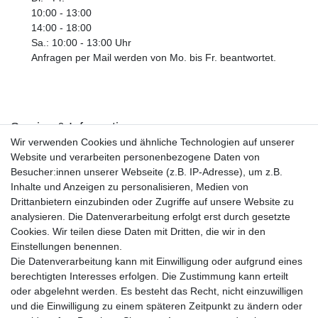
10:00 - 13:00
14:00 - 18:00
Sa.: 10:00 - 13:00 Uhr
Anfragen per Mail werden von Mo. bis Fr. beantwortet.
Service & Informationen
Wir verwenden Cookies und ähnliche Technologien auf unserer
Kontakt
Website und verarbeiten personenbezogene Daten von
Retouren
Besucher:innen unserer Webseite (z.B. IP-Adresse), um z.B.
Widerrufsrecht
Inhalte und Anzeigen zu personalisieren, Medien von
Widerrufs­formular
Drittanbietern einzubinden oder Zugriffe auf unsere Website zu
Impressum
analysieren. Die Datenverarbeitung erfolgt erst durch gesetzte
Daten­schutz­erklärung
Cookies. Wir teilen diese Daten mit Dritten, die wir in den
AGB
Einstellungen benennen.
Größentabelle
Die Datenverarbeitung kann mit Einwilligung oder aufgrund eines
Kataloge
berechtigten Interesses erfolgen. Die Zustimmung kann erteilt
Barrierefreiheitserklärung
oder abgelehnt werden. Es besteht das Recht, nicht einzuwilligen
Sicherheitsinformationen
und die Einwilligung zu einem späteren Zeitpunkt zu ändern oder