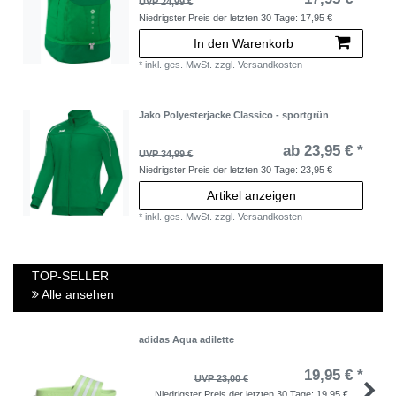
UVP 24,99 €
Niedrigster Preis der letzten 30 Tage:
17,95 €
In den Warenkorb
*
inkl. ges. MwSt.
zzgl.
Versandkosten
Jako Polyesterjacke Classico - sportgrün
ab 23,95 € *
UVP 34,99 €
Niedrigster Preis der letzten 30 Tage:
23,95 €
Artikel anzeigen
*
inkl. ges. MwSt.
zzgl.
Versandkosten
TOP-SELLER
Alle ansehen
adidas Aqua adilette
19,95 € *
UVP 23,00 €
Niedrigster Preis der letzten 30 Tage:
19,95 €