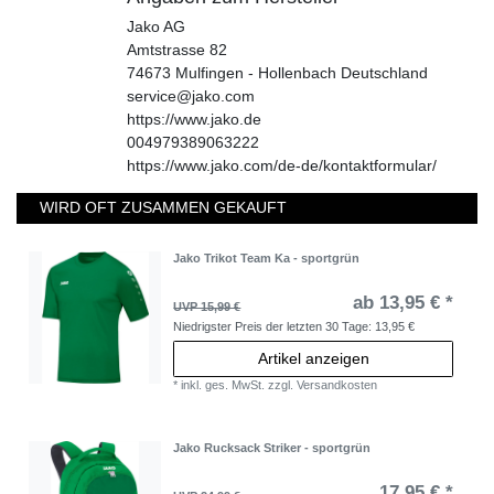
Jako AG
Amtstrasse
82
74673
Mulfingen - Hollenbach
Deutschland
service@jako.com
https://www.jako.de
004979389063222
https://www.jako.com/de-de/kontaktformular/
WIRD OFT ZUSAMMEN GEKAUFT
Jako Trikot Team Ka - sportgrün
ab 13,95 € *
UVP 15,99 €
Niedrigster Preis der letzten 30 Tage:
13,95 €
Artikel anzeigen
*
inkl. ges. MwSt.
zzgl.
Versandkosten
Jako Rucksack Striker - sportgrün
17,95 € *