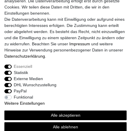
analysieren. Die Datenverarbeitung erfolgt erst durch gesetzte
Daten­schutz­erklärung
Cookies. Wir teilen diese Daten mit Dritten, die wir in den
AGB
Einstellungen benennen.
Größentabelle
Die Datenverarbeitung kann mit Einwilligung oder aufgrund eines
Kataloge
berechtigten Interesses erfolgen. Die Zustimmung kann erteilt
Barrierefreiheitserklärung
oder abgelehnt werden. Es besteht das Recht, nicht einzuwilligen
Sicherheitsinformationen
und die Einwilligung zu einem späteren Zeitpunkt zu ändern oder
zu widerrufen. Beachten Sie unser
Impressum
und weitere
Hinweise zur Verwendung personenbezogener Daten in unserer
Daten­schutz­erklärung
.
Zahlung und Versand
Essenziell
Statistik
Externe Medien
DHL Wunschzustellung
PayPal
Funktional
Weitere Einstellungen
Alle akzeptieren
Sport-Versand24 Community
Sport-Versand24 Team Fan-Shop´s & Partner
Alle ablehnen