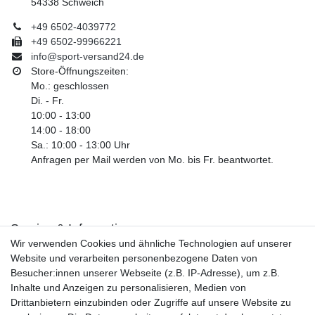
54338 Schweich
+49 6502-4039772
+49 6502-99966221
info@sport-versand24.de
Store-Öffnungszeiten:
Mo.: geschlossen
Di. - Fr.
10:00 - 13:00
14:00 - 18:00
Sa.: 10:00 - 13:00 Uhr
Anfragen per Mail werden von Mo. bis Fr. beantwortet.
Service & Informationen
Wir verwenden Cookies und ähnliche Technologien auf unserer
Kontakt
Website und verarbeiten personenbezogene Daten von
Retouren
Besucher:innen unserer Webseite (z.B. IP-Adresse), um z.B.
Widerrufsrecht
Inhalte und Anzeigen zu personalisieren, Medien von
Widerrufs­formular
Drittanbietern einzubinden oder Zugriffe auf unsere Website zu
Impressum