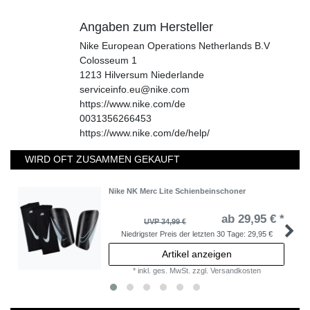
Angaben zum Hersteller
Nike European Operations Netherlands B.V
Colosseum
1
1213
Hilversum
Niederlande
serviceinfo.eu@nike.com
https://www.nike.com/de
0031356266453
https://www.nike.com/de/help/
WIRD OFT ZUSAMMEN GEKAUFT
Nike NK Merc Lite Schienbeinschoner
ab 29,95 € *
UVP 34,99 €
Niedrigster Preis der letzten 30 Tage:
29,95 €
Artikel anzeigen
*
inkl. ges. MwSt.
zzgl.
Versandkosten