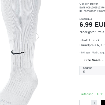
Gender:
Herren
EAN
:
0091209517376
ID:
302684953
/
5486
UVP 9,99 €
6,99 E
Niedrigster Preis
Inhalt
1
Stück
Grundpreis
6,99 
* inkl. ges. MwSt. zzgl.
Size Scale
:
-
GRÖSSE
Lieferung: Di. 1