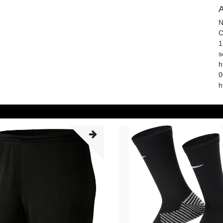
A
N
C
1
s
h
0
h