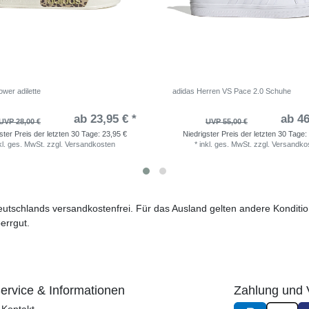
wer adilette
adidas Herren VS Pace 2.0 Schuhe
ab 23,95 € *
ab 46
UVP 28,00 €
UVP 55,00 €
ster Preis der letzten 30 Tage:
23,95 €
Niedrigster Preis der letzten 30 Tage:
kl. ges. MwSt.
zzgl.
Versandkosten
*
inkl. ges. MwSt.
zzgl.
Versandko
 Deutschlands versandkostenfrei. Für das Ausland gelten andere Kondit
errgut.
ervice & Informationen
Zahlung und 
Kontakt