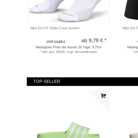
Nike Dri-FIT Strike Crew Socken
Nike Dri-
ab 9,79 € *
UVP 13,99 €
Niedrigster Preis der letzten 30 Tage:
9,79 €
Niedrig
*
inkl. ges. MwSt.
zzgl.
Versandkosten
*
in
TOP-SELLER