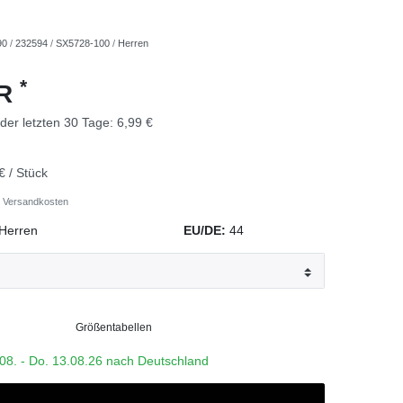
90
/
232594
/
SX5728-100
/
Herren
*
UR
 der letzten 30 Tage:
6,99 €
€ / Stück
Versandkosten
Herren
EU/DE:
44
Größentabellen
1.08. - Do. 13.08.26 nach Deutschland