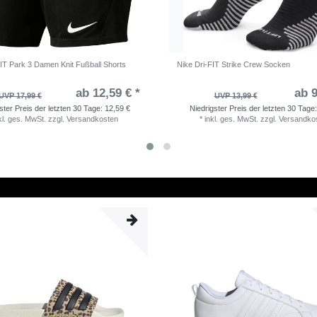
FIT Park 3 Damen Knit Fußball Shorts
Nike Dri-FIT Strike Crew Socken
ab 12,59 € *
ab 9
UVP 17,99 €
UVP 13,99 €
ster Preis der letzten 30 Tage:
12,59 €
Niedrigster Preis der letzten 30 Tage
kl. ges. MwSt.
zzgl.
Versandkosten
*
inkl. ges. MwSt.
zzgl.
Versandko