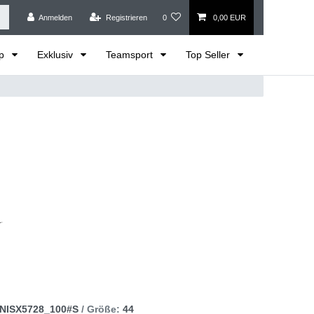
Anmelden
Registrieren
0
0,00 EUR
op
Exklusiv
Teamsport
Top Seller
NISX5728_100#S
/ Größe:
44