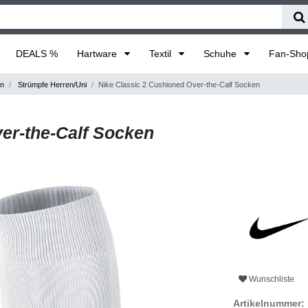
DEALS %
Hartware
Textil
Schuhe
Fan-Sh
en
Strümpfe Herren/Uni
Nike Classic 2 Cushioned Over-the-Calf Socken
er-the-Calf Socken
Wunschliste
Artikelnummer: