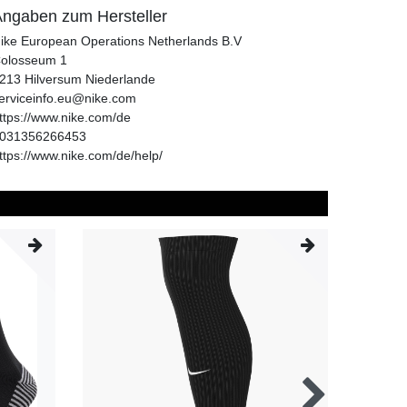
ngaben zum Hersteller
ike European Operations Netherlands B.V
olosseum
1
213
Hilversum
Niederlande
erviceinfo.eu@nike.com
ttps://www.nike.com/de
031356266453
ttps://www.nike.com/de/help/