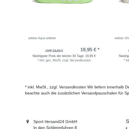
adidas Aqua adilette
adidas Sho
19,95 € *
UVP 23,00 €
Niedrigster Preis der letzten 30 Tage:
19,95 €
Niedrig
*
inkl. ges. MwSt.
zzgl.
Versandkosten
*
in
* inkl. MwSt., zzgl. Versandkosten Wir liefern innerhalb
beachte auch die zusätzlichen Versandpauschalen für Sp
S
Sport-Versand24 GmbH
In den Schlimmfuhren 8