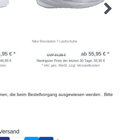
Nike Revolution 7 Laufschuhe
adidas Ru
,95 € *
ab 55,95 € *
UVP 64,99 €
46,95 €
Niedrigster Preis der letzten 30 Tage:
55,95 €
Niedri
sten
*
inkl. ges. MwSt.
zzgl.
Versandkosten
*
i
ionen, die beim Bestellvorgang ausgewiesen werden . Bitte
Versand