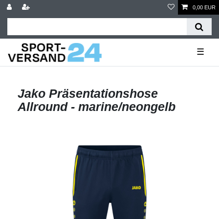
0,00 EUR
☰
Jako Präsentationshose
Allround - marine/neongelb