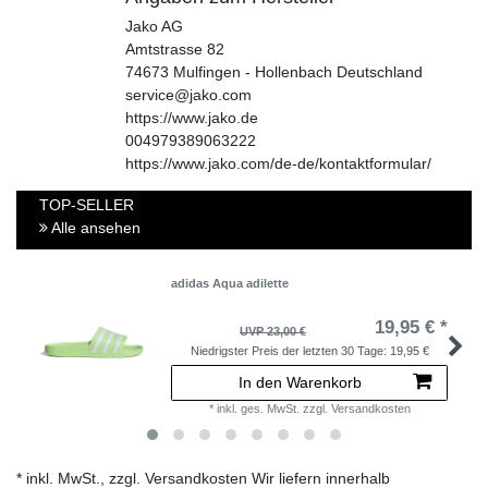
Jako AG
Amtstrasse
82
74673
Mulfingen - Hollenbach
Deutschland
service@jako.com
https://www.jako.de
004979389063222
https://www.jako.com/de-de/kontaktformular/
TOP-SELLER
Alle ansehen
adidas Aqua adilette
19,95 € *
UVP 23,00 €
Niedrigster Preis der letzten 30 Tage:
19,95 €
In den Warenkorb
*
inkl. ges. MwSt.
zzgl.
Versandkosten
* inkl. MwSt., zzgl. Versandkosten Wir liefern innerhalb