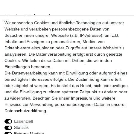
Service & Informationen
Wir verwenden Cookies und ähnliche Technologien auf unserer
Kontakt
Website und verarbeiten personenbezogene Daten von
Retouren
Besucher:innen unserer Webseite (z.B. IP-Adresse), um z.B.
Widerrufsrecht
Inhalte und Anzeigen zu personalisieren, Medien von
Widerrufs­formular
Drittanbietern einzubinden oder Zugriffe auf unsere Website zu
Impressum
analysieren. Die Datenverarbeitung erfolgt erst durch gesetzte
Daten­schutz­erklärung
Cookies. Wir teilen diese Daten mit Dritten, die wir in den
AGB
Einstellungen benennen.
Größentabelle
Die Datenverarbeitung kann mit Einwilligung oder aufgrund eines
Kataloge
berechtigten Interesses erfolgen. Die Zustimmung kann erteilt
Barrierefreiheitserklärung
oder abgelehnt werden. Es besteht das Recht, nicht einzuwilligen
Sicherheitsinformationen
und die Einwilligung zu einem späteren Zeitpunkt zu ändern oder
zu widerrufen. Beachten Sie unser
Impressum
und weitere
Hinweise zur Verwendung personenbezogener Daten in unserer
Daten­schutz­erklärung
.
Zahlung und Versand
Essenziell
Statistik
Externe Medien