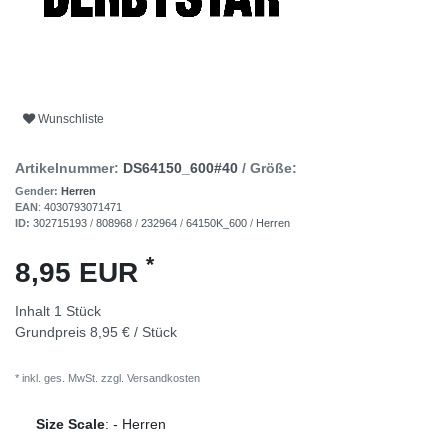
Wunschliste
Artikelnummer:
DS64150_600#40
/ Größe:
Gender:
Herren
EAN
:
4030793071471
ID:
302715193
/
808968
/
232964
/
64150K_600
/
Herren
*
8,95 EUR
Inhalt
1
Stück
Grundpreis
8,95 € / Stück
* inkl. ges. MwSt. zzgl.
Versandkosten
Size Scale
:
-
Herren