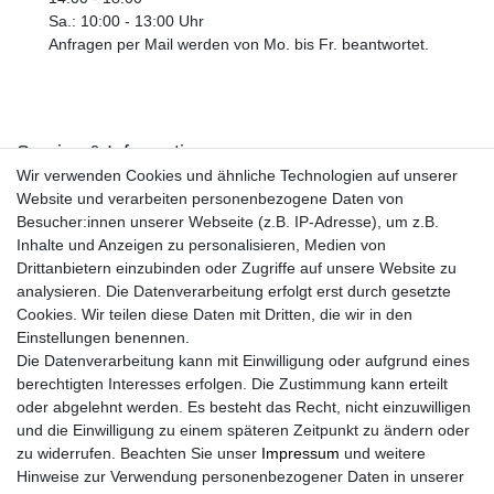
Sa.: 10:00 - 13:00 Uhr
Anfragen per Mail werden von Mo. bis Fr. beantwortet.
Service & Informationen
Wir verwenden Cookies und ähnliche Technologien auf unserer
Kontakt
Website und verarbeiten personenbezogene Daten von
Retouren
Besucher:innen unserer Webseite (z.B. IP-Adresse), um z.B.
Widerrufsrecht
Inhalte und Anzeigen zu personalisieren, Medien von
Widerrufs­formular
Drittanbietern einzubinden oder Zugriffe auf unsere Website zu
Impressum
analysieren. Die Datenverarbeitung erfolgt erst durch gesetzte
Daten­schutz­erklärung
Cookies. Wir teilen diese Daten mit Dritten, die wir in den
AGB
Einstellungen benennen.
Größentabelle
Die Datenverarbeitung kann mit Einwilligung oder aufgrund eines
Kataloge
berechtigten Interesses erfolgen. Die Zustimmung kann erteilt
Barrierefreiheitserklärung
oder abgelehnt werden. Es besteht das Recht, nicht einzuwilligen
Sicherheitsinformationen
und die Einwilligung zu einem späteren Zeitpunkt zu ändern oder
zu widerrufen. Beachten Sie unser
Impressum
und weitere
Hinweise zur Verwendung personenbezogener Daten in unserer