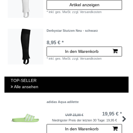
Artikel anzeigen
*
inkl. ges. MwSt.
zzgl.
Versandkosten
Derbystar Stutzen Neu - schwarz
8,95 € *
In den Warenkorb
*
inkl. ges. MwSt.
zzgl.
Versandkosten
TOP-SELLER
Alle ansehen
adidas Aqua adilette
19,95 € *
UVP 23,00 €
Niedrigster Preis der letzten 30 Tage:
19,95 €
In den Warenkorb