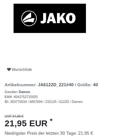
Wunschliste
Artikelnummer:
JA6122D_221#40
/ Größe:
40
Gender:
Damen
EAN
:
4042752715920
ID:
303770034
/
6857694
/
232125
/
6122D
/
Damen
UVP 34,99 €
*
21,95 EUR
Niedrigster Preis der letzten 30 Tage:
21,95 €