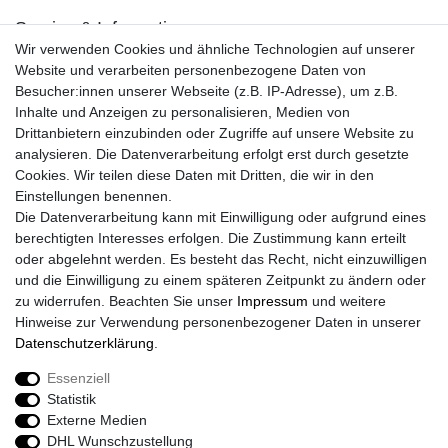
Service & Informationen
Wir verwenden Cookies und ähnliche Technologien auf unserer
Kontakt
Website und verarbeiten personenbezogene Daten von
Retouren
Besucher:innen unserer Webseite (z.B. IP-Adresse), um z.B.
Widerrufsrecht
Inhalte und Anzeigen zu personalisieren, Medien von
Widerrufs­formular
Drittanbietern einzubinden oder Zugriffe auf unsere Website zu
Impressum
analysieren. Die Datenverarbeitung erfolgt erst durch gesetzte
Daten­schutz­erklärung
Cookies. Wir teilen diese Daten mit Dritten, die wir in den
AGB
Einstellungen benennen.
Größentabelle
Die Datenverarbeitung kann mit Einwilligung oder aufgrund eines
Kataloge
berechtigten Interesses erfolgen. Die Zustimmung kann erteilt
Barrierefreiheitserklärung
oder abgelehnt werden. Es besteht das Recht, nicht einzuwilligen
Sicherheitsinformationen
und die Einwilligung zu einem späteren Zeitpunkt zu ändern oder
zu widerrufen. Beachten Sie unser
Impressum
und weitere
Hinweise zur Verwendung personenbezogener Daten in unserer
Daten­schutz­erklärung
.
Zahlung und Versand
Essenziell
Statistik
Externe Medien
DHL Wunschzustellung