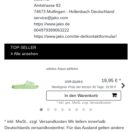
Amtstrasse
82
74673
Mulfingen - Hollenbach
Deutschland
service@jako.com
https://www.jako.de
004979389063222
https://www.jako.com/de-de/kontaktformular/
TOP-SELLER
Alle ansehen
adidas Aqua adilette
19,95 € *
UVP 23,00 €
Niedrigster Preis der letzten 30 Tage:
19,95 €
In den Warenkorb
*
inkl. ges. MwSt.
zzgl.
Versandkosten
* inkl. MwSt., zzgl. Versandkosten Wir liefern innerhalb
Deutschlands versandkostenfrei. Für das Ausland gelten andere