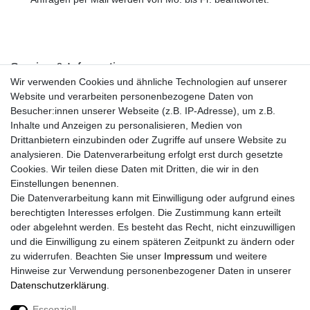
Service & Informationen
Wir verwenden Cookies und ähnliche Technologien auf unserer
Kontakt
Website und verarbeiten personenbezogene Daten von
Retouren
Besucher:innen unserer Webseite (z.B. IP-Adresse), um z.B.
Widerrufsrecht
Inhalte und Anzeigen zu personalisieren, Medien von
Widerrufs­formular
Drittanbietern einzubinden oder Zugriffe auf unsere Website zu
Impressum
analysieren. Die Datenverarbeitung erfolgt erst durch gesetzte
Daten­schutz­erklärung
Cookies. Wir teilen diese Daten mit Dritten, die wir in den
AGB
Einstellungen benennen.
Größentabelle
Die Datenverarbeitung kann mit Einwilligung oder aufgrund eines
Kataloge
berechtigten Interesses erfolgen. Die Zustimmung kann erteilt
Barrierefreiheitserklärung
oder abgelehnt werden. Es besteht das Recht, nicht einzuwilligen
Sicherheitsinformationen
und die Einwilligung zu einem späteren Zeitpunkt zu ändern oder
zu widerrufen. Beachten Sie unser
Impressum
und weitere
Hinweise zur Verwendung personenbezogener Daten in unserer
Daten­schutz­erklärung
.
Zahlung und Versand
Essenziell