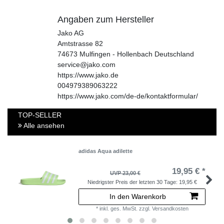
Angaben zum Hersteller
Jako AG
Amtstrasse
82
74673
Mulfingen - Hollenbach
Deutschland
service@jako.com
https://www.jako.de
004979389063222
https://www.jako.com/de-de/kontaktformular/
TOP-SELLER
Alle ansehen
adidas Aqua adilette
19,95 € *
UVP 23,00 €
Niedrigster Preis der letzten 30 Tage:
19,95 €
In den Warenkorb
*
inkl. ges. MwSt.
zzgl.
Versandkosten