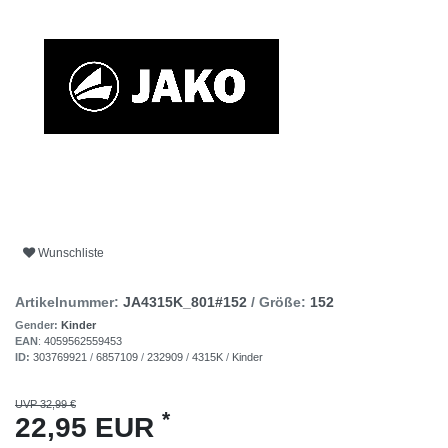
Wunschliste
Artikelnummer:
JA4315K_801#152
/ Größe:
152
Gender:
Kinder
EAN
:
4059562559453
ID:
303769921
/
6857109
/
232909
/
4315K
/
Kinder
UVP 32,99 €
*
22,95 EUR