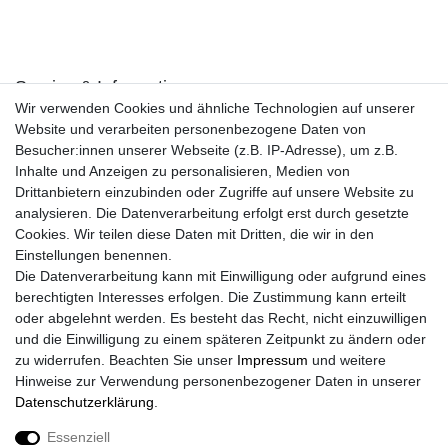
Service & Informationen
Wir verwenden Cookies und ähnliche Technologien auf unserer
Kontakt
Website und verarbeiten personenbezogene Daten von
Retouren
Besucher:innen unserer Webseite (z.B. IP-Adresse), um z.B.
Widerrufsrecht
Inhalte und Anzeigen zu personalisieren, Medien von
Widerrufs­formular
Drittanbietern einzubinden oder Zugriffe auf unsere Website zu
Impressum
analysieren. Die Datenverarbeitung erfolgt erst durch gesetzte
Daten­schutz­erklärung
Cookies. Wir teilen diese Daten mit Dritten, die wir in den
AGB
Einstellungen benennen.
Größentabelle
Die Datenverarbeitung kann mit Einwilligung oder aufgrund eines
Kataloge
berechtigten Interesses erfolgen. Die Zustimmung kann erteilt
Barrierefreiheitserklärung
oder abgelehnt werden. Es besteht das Recht, nicht einzuwilligen
Sicherheitsinformationen
und die Einwilligung zu einem späteren Zeitpunkt zu ändern oder
zu widerrufen. Beachten Sie unser
Impressum
und weitere
Hinweise zur Verwendung personenbezogener Daten in unserer
Daten­schutz­erklärung
.
Zahlung und Versand
Essenziell