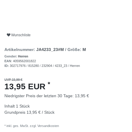
Wunschliste
Artikelnummer:
JA4233_23#M
/ Größe:
M
Gender:
Herren
EAN
:
4059562001822
ID:
302717976
/
815280
/
232904
/
4233_23
/
Herren
UVP 15,99 €
*
13,95 EUR
Niedrigster Preis der letzten 30 Tage:
13,95 €
Inhalt
1
Stück
Grundpreis
13,95 € / Stück
* inkl. ges. MwSt. zzgl.
Versandkosten