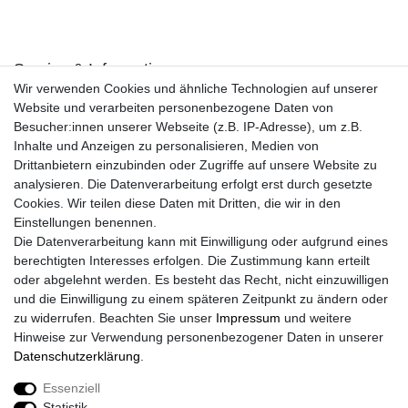
Service & Informationen
Wir verwenden Cookies und ähnliche Technologien auf unserer
Kontakt
Website und verarbeiten personenbezogene Daten von
Retouren
Besucher:innen unserer Webseite (z.B. IP-Adresse), um z.B.
Widerrufsrecht
Inhalte und Anzeigen zu personalisieren, Medien von
Widerrufs­formular
Drittanbietern einzubinden oder Zugriffe auf unsere Website zu
Impressum
analysieren. Die Datenverarbeitung erfolgt erst durch gesetzte
Daten­schutz­erklärung
Cookies. Wir teilen diese Daten mit Dritten, die wir in den
AGB
Einstellungen benennen.
Größentabelle
Die Datenverarbeitung kann mit Einwilligung oder aufgrund eines
Kataloge
berechtigten Interesses erfolgen. Die Zustimmung kann erteilt
Barrierefreiheitserklärung
oder abgelehnt werden. Es besteht das Recht, nicht einzuwilligen
Sicherheitsinformationen
und die Einwilligung zu einem späteren Zeitpunkt zu ändern oder
zu widerrufen. Beachten Sie unser
Impressum
und weitere
Hinweise zur Verwendung personenbezogener Daten in unserer
Daten­schutz­erklärung
.
Zahlung und Versand
Essenziell
Statistik