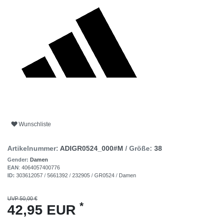
Wunschliste
Artikelnummer:
ADIGR0524_000#M
/ Größe:
38
Gender:
Damen
EAN
:
4064057400776
ID:
303612057
/
5661392
/
232905
/
GR0524
/
Damen
UVP 50,00 €
*
42,95 EUR