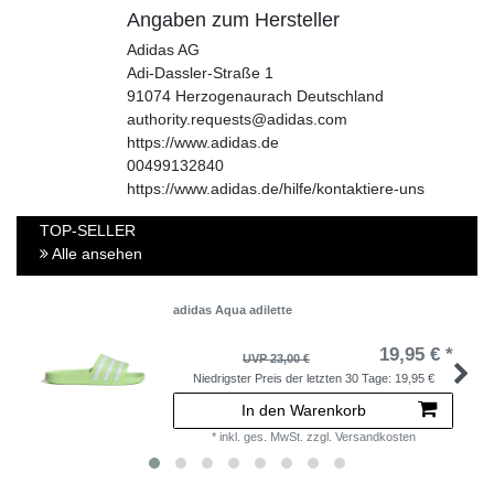
Angaben zum Hersteller
Adidas AG
Adi-Dassler-Straße
1
91074
Herzogenaurach
Deutschland
authority.requests@adidas.com
https://www.adidas.de
00499132840
https://www.adidas.de/hilfe/kontaktiere-uns
TOP-SELLER
Alle ansehen
adidas Aqua adilette
19,95 € *
UVP 23,00 €
Niedrigster Preis der letzten 30 Tage:
19,95 €
In den Warenkorb
*
inkl. ges. MwSt.
zzgl.
Versandkosten