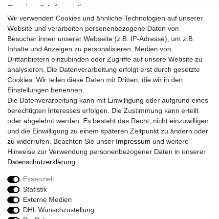
Service & Informationen
Wir verwenden Cookies und ähnliche Technologien auf unserer
Kontakt
Website und verarbeiten personenbezogene Daten von
Retouren
Besucher:innen unserer Webseite (z.B. IP-Adresse), um z.B.
Widerrufsrecht
Inhalte und Anzeigen zu personalisieren, Medien von
Widerrufs­formular
Drittanbietern einzubinden oder Zugriffe auf unsere Website zu
Impressum
analysieren. Die Datenverarbeitung erfolgt erst durch gesetzte
Daten­schutz­erklärung
Cookies. Wir teilen diese Daten mit Dritten, die wir in den
AGB
Einstellungen benennen.
Größentabelle
Die Datenverarbeitung kann mit Einwilligung oder aufgrund eines
Kataloge
berechtigten Interesses erfolgen. Die Zustimmung kann erteilt
Barrierefreiheitserklärung
oder abgelehnt werden. Es besteht das Recht, nicht einzuwilligen
Sicherheitsinformationen
und die Einwilligung zu einem späteren Zeitpunkt zu ändern oder
zu widerrufen. Beachten Sie unser
Impressum
und weitere
Hinweise zur Verwendung personenbezogener Daten in unserer
Daten­schutz­erklärung
.
Zahlung und Versand
Essenziell
Statistik
Externe Medien
DHL Wunschzustellung