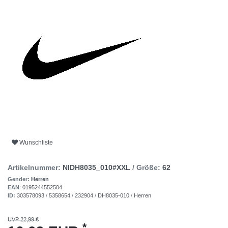
Wunschliste
Artikelnummer:
NIDH8035_010#XXL
/ Größe:
62
Gender:
Herren
EAN
:
0195244552504
ID:
303578093
/
5358654
/
232904
/
DH8035-010
/
Herren
UVP 22,99 €
*