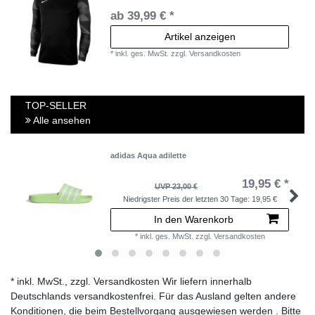
ab 39,99 € *
Artikel anzeigen
*
inkl. ges. MwSt.
zzgl.
Versandkosten
TOP-SELLER
Alle ansehen
adidas Aqua adilette
19,95 € *
UVP 23,00 €
Niedrigster Preis der letzten 30 Tage:
19,95 €
In den Warenkorb
*
inkl. ges. MwSt.
zzgl.
Versandkosten
* inkl. MwSt., zzgl. Versandkosten Wir liefern innerhalb
Deutschlands versandkostenfrei. Für das Ausland gelten andere
Konditionen, die beim Bestellvorgang ausgewiesen werden . Bitte