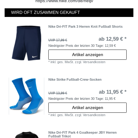
https://www.nike.com/de/help/
WIRD OFT ZUSAMMEN GEKAUFT
Nike Dri-FIT Park 3 Herren Knit Fußball Shorts
ab 12,59 € *
UVP 17,99 €
Niedrigster Preis der letzten 30 Tage:
12,59 €
Artikel anzeigen
*
inkl. ges. MwSt.
zzgl.
Versandkosten
Nike Strike Fußball-Crew-Socken
ab 11,95 € *
UVP 13,99 €
Niedrigster Preis der letzten 30 Tage:
11,95 €
Artikel anzeigen
*
inkl. ges. MwSt.
zzgl.
Versandkosten
Nike Dri-FIT Park 4 Goalkeeper JBY Herren
Fußball Trikot