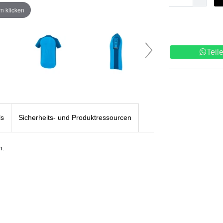
n klicken
Teil
ls
Sicherheits- und Produktressourcen
n.