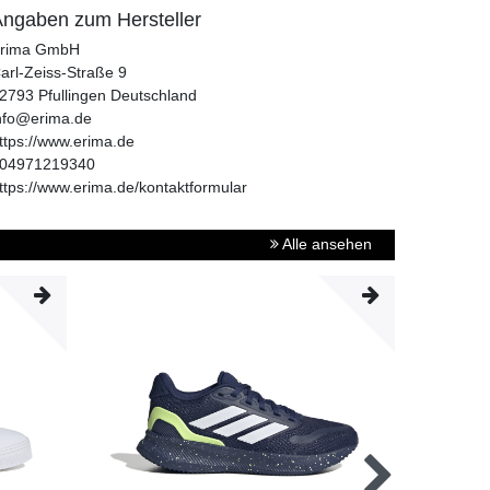
ngaben zum Hersteller
rima GmbH
arl-Zeiss-Straße
9
2793
Pfullingen
Deutschland
nfo@erima.de
ttps://www.erima.de
04971219340
ttps://www.erima.de/kontaktformular
Alle ansehen