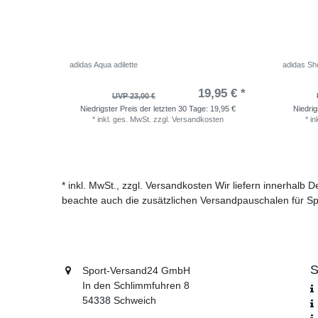
adidas Aqua adilette
adidas Sho
19,95 € *
UVP 23,00 €
Niedrigster Preis der letzten 30 Tage:
19,95 €
Niedrig
*
inkl. ges. MwSt.
zzgl.
Versandkosten
*
in
* inkl. MwSt., zzgl. Versandkosten Wir liefern innerhalb
beachte auch die zusätzlichen Versandpauschalen für Sp
S
Sport-Versand24 GmbH
In den Schlimmfuhren 8
54338 Schweich