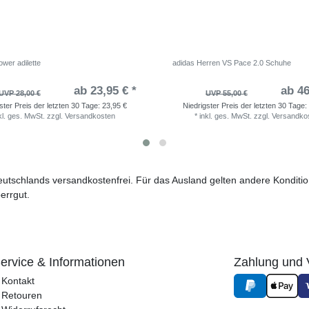
wer adilette
adidas Herren VS Pace 2.0 Schuhe
ab 23,95 € *
ab 46
UVP 28,00 €
UVP 55,00 €
ster Preis der letzten 30 Tage:
23,95 €
Niedrigster Preis der letzten 30 Tage:
kl. ges. MwSt.
zzgl.
Versandkosten
*
inkl. ges. MwSt.
zzgl.
Versandko
 Deutschlands versandkostenfrei. Für das Ausland gelten andere Kondit
errgut.
ervice & Informationen
Zahlung und 
Kontakt
Retouren