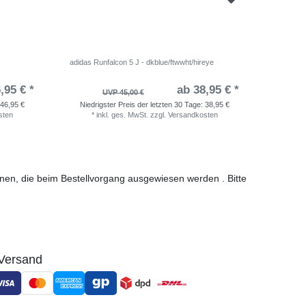
adidas Runfalcon 5 J - dkblue/ftwwht/hireye
Nike Rev
,95 € *
ab 38,95 € *
UVP 45,00 €
46,95 €
Niedrigster Preis der letzten 30 Tage:
38,95 €
Niedri
sten
*
inkl. ges. MwSt.
zzgl.
Versandkosten
*
i
ionen, die beim Bestellvorgang ausgewiesen werden . Bitte
Versand