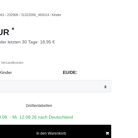
041
/
232906
/
3132205K_465014
/
Kinder
*
EUR
 der letzten 30 Tage:
18,95 €
Versandkosten
Kinder
EU/DE:
Größentabellen
0.08. - Mi. 12.08.26 nach Deutschland
In den Warenkorb