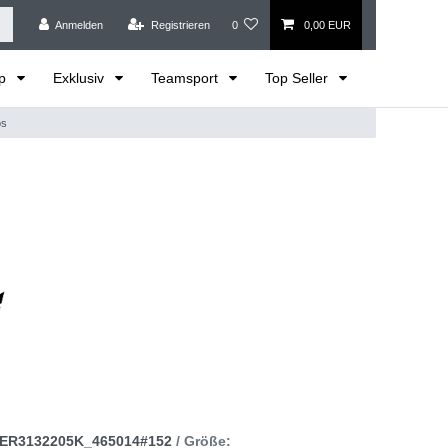
Anmelden
Registrieren
0
0,00 EUR
op
Exklusiv
Teamsport
Top Seller
os
ER3132205K_465014#152
/ Größe: