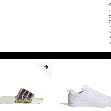
A
E
C
7
i
h
0
h