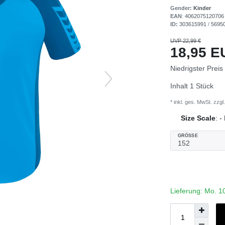
Gender:
Kinder
EAN
:
4062075120706
ID:
303615991
/
5695
UVP 22,99 €
18,95 
Niedrigster Preis
Inhalt
1
Stück
* inkl. ges. MwSt. zzgl.
Size Scale
:
-
GRÖSSE
Lieferung: Mo. 1