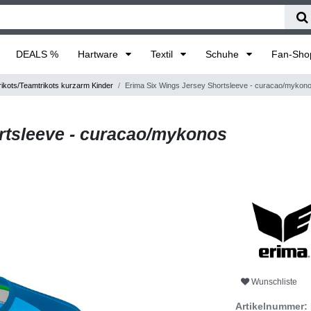
DEALS %
Hartware
Textil
Schuhe
Fan-Sh
ikots/Teamtrikots kurzarm Kinder
Erima Six Wings Jersey Shortsleeve - curacao/mykon
rtsleeve - curacao/mykonos
Wunschliste
Artikelnummer: