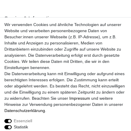
Service & Informationen
Wir verwenden Cookies und ähnliche Technologien auf unserer
Kontakt
Website und verarbeiten personenbezogene Daten von
Retouren
Besucher:innen unserer Webseite (z.B. IP-Adresse), um z.B.
Widerrufsrecht
Inhalte und Anzeigen zu personalisieren, Medien von
Widerrufs­formular
Drittanbietern einzubinden oder Zugriffe auf unsere Website zu
Impressum
analysieren. Die Datenverarbeitung erfolgt erst durch gesetzte
Daten­schutz­erklärung
Cookies. Wir teilen diese Daten mit Dritten, die wir in den
AGB
Einstellungen benennen.
Größentabelle
Die Datenverarbeitung kann mit Einwilligung oder aufgrund eines
Kataloge
berechtigten Interesses erfolgen. Die Zustimmung kann erteilt
Barrierefreiheitserklärung
oder abgelehnt werden. Es besteht das Recht, nicht einzuwilligen
Sicherheitsinformationen
und die Einwilligung zu einem späteren Zeitpunkt zu ändern oder
zu widerrufen. Beachten Sie unser
Impressum
und weitere
Hinweise zur Verwendung personenbezogener Daten in unserer
Daten­schutz­erklärung
.
Zahlung und Versand
Essenziell
Statistik