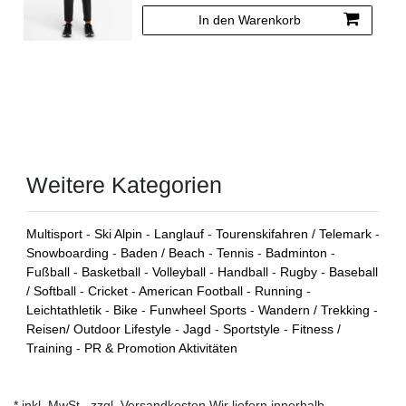
In den Warenkorb
Weitere Kategorien
Multisport
-
Ski Alpin
-
Langlauf
-
Tourenskifahren / Telemark
-
Snowboarding
-
Baden / Beach
-
Tennis
-
Badminton
-
Fußball
-
Basketball
-
Volleyball
-
Handball
-
Rugby
-
Baseball
/ Softball
-
Cricket
-
American Football
-
Running
-
Leichtathletik
-
Bike
-
Funwheel Sports
-
Wandern / Trekking
-
Reisen/ Outdoor Lifestyle
-
Jagd
-
Sportstyle
-
Fitness /
Training
-
PR & Promotion Aktivitäten
* inkl. MwSt., zzgl. Versandkosten Wir liefern innerhalb