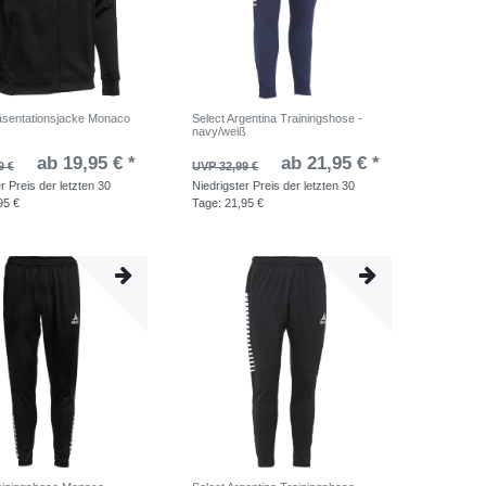
äsentationsjacke Monaco
Select Argentina Trainingshose -
z
navy/weiß
ab 19,95 € *
ab 21,95 € *
9 €
UVP 32,99 €
r Preis der letzten 30
Niedrigster Preis der letzten 30
95 €
Tage:
21,95 €