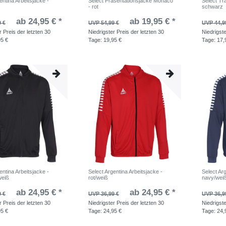
entina Arbeitsjacke -
Select Präsentationsjacke Monaco
Select Tr
- rot
schwarz
ab 24,95 € *
ab 19,95 € *
9 €
UVP 54,99 €
UVP 44,9
r Preis der letzten 30
Niedrigster Preis der letzten 30
Niedrigste
95 €
Tage:
19,95 €
Tage:
17,
entina Arbeitsjacke -
Select Argentina Arbeitsjacke -
Select Arg
weiß
rot/weiß
navy/wei
ab 24,95 € *
ab 24,95 € *
9 €
UVP 36,99 €
UVP 36,9
r Preis der letzten 30
Niedrigster Preis der letzten 30
Niedrigste
95 €
Tage:
24,95 €
Tage:
24,