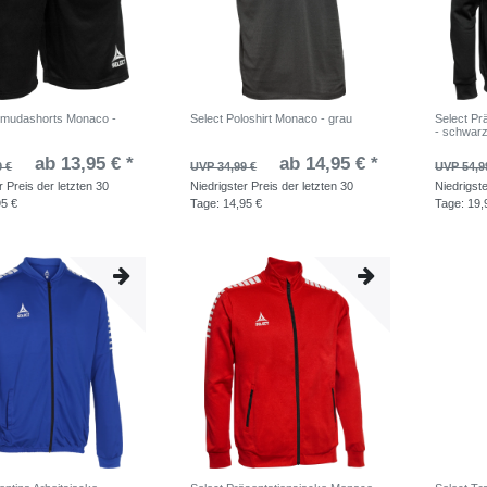
rmudashorts Monaco -
Select Poloshirt Monaco - grau
Select Pr
- schwar
ab 13,95 € *
ab 14,95 € *
9 €
UVP 34,99 €
UVP 54,9
r Preis der letzten 30
Niedrigster Preis der letzten 30
Niedrigste
95 €
Tage:
14,95 €
Tage:
19,