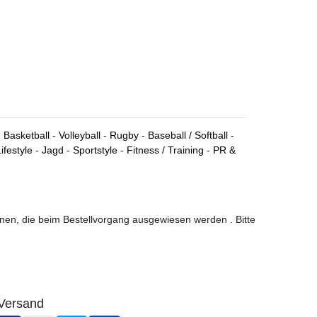
-
Basketball
-
Volleyball
-
Rugby
-
Baseball / Softball
-
ifestyle
-
Jagd
-
Sportstyle
-
Fitness / Training
-
PR &
ionen, die beim Bestellvorgang ausgewiesen werden . Bitte
Versand