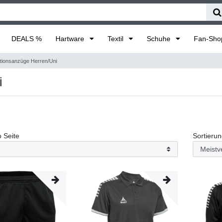
DEALS %
Hartware
Textil
Schuhe
Fan-Sh
tionsanzüge Herren/Uni
i
o Seite
Sortieru