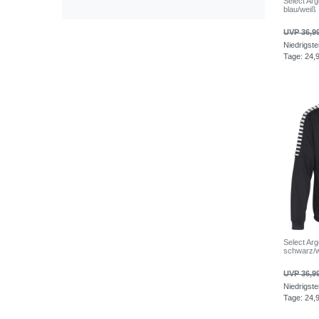
Select Arg
blau/weiß
UVP 36,9
Niedrigste
Tage:
24,
Select Arg
schwarz/
UVP 36,9
Niedrigste
Tage:
24,