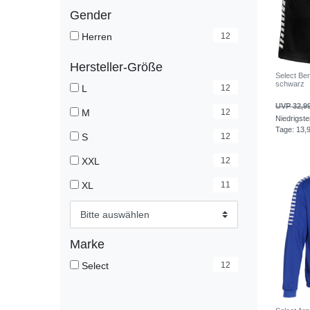
Gender
12
Herren
Hersteller-Größe
Select Be
schwarz
12
L
UVP 32,9
12
M
Niedrigste
Tage:
13,
12
S
12
XXL
11
XL
Bitte auswählen
Marke
12
Select