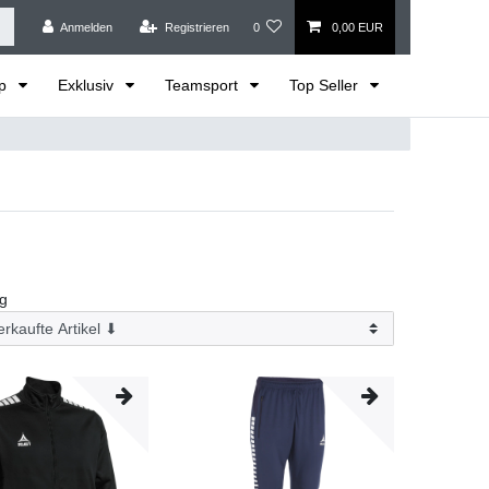
Anmelden
Registrieren
0
0,00 EUR
op
Exklusiv
Teamsport
Top Seller
ng