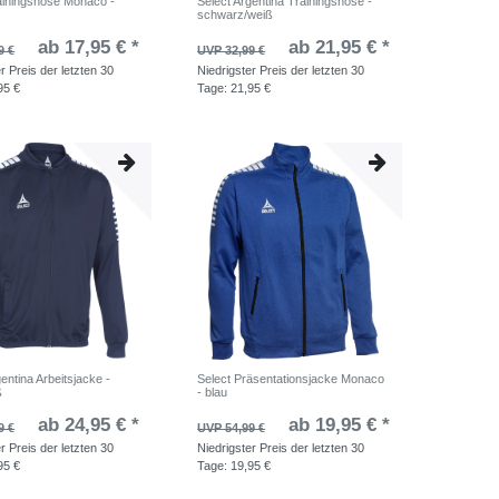
ainingshose Monaco -
Select Argentina Trainingshose -
schwarz/weiß
ab 17,95 € *
ab 21,95 € *
9 €
UVP 32,99 €
r Preis der letzten 30
Niedrigster Preis der letzten 30
95 €
Tage:
21,95 €
entina Arbeitsjacke -
Select Präsentationsjacke Monaco
ß
- blau
ab 24,95 € *
ab 19,95 € *
9 €
UVP 54,99 €
r Preis der letzten 30
Niedrigster Preis der letzten 30
95 €
Tage:
19,95 €