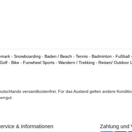
lemark
-
Snowboarding
-
Baden / Beach
-
Tennis
-
Badminton
-
Fußball
Golf
-
Bike
-
Funwheel Sports
-
Wandern / Trekking
-
Reisen/ Outdoor L
 Deutschlands versandkostenfrei. Für das Ausland gelten andere Kondit
errgut.
ervice & Informationen
Zahlung und 